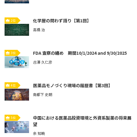
化学屋の問わず語り【第1回】
2位
高橋 治
FDA 査察の纏め 期間10/1/2024 and 9/30/2025
3位
古澤 久仁彦
医薬品モノづくり現場の履歴書【第3回】
4位
南都下 史朗
中国における医薬品投資環境と外資系製薬の将来展
5位
望
余 知暁