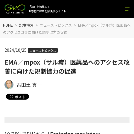
「知」を結集して
お客様の課題を解決するサイト
HOME
記事検索
ニューストピックス
EMA／mpox（サル痘）医薬品へ
のアクセス改善に向けた規制協力の促進
2024/10/25
ニューストピックス
EMA／mpox（サル痘）医薬品へのアクセス改
善に向けた規制協力の促進
古田土 真一
10/25付でEMAから「
Fostering regulatory