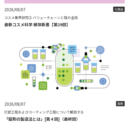
2026/08/07
化粧品
コスメ業界研究② バリューチェーンと陰の主役
最新コスメ科学 解体新書【第29回】
2026/08/07
製剤
打錠工程およびコーティング工程について解説する
「錠剤の製造法とは」[第４回]（最終回）