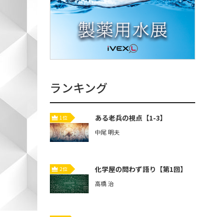
ランキング
ある老兵の視点【1-3】
1位
中尾 明夫
化学屋の問わず語り【第1回】
2位
高橋 治