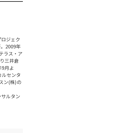
プロジェク
。2009年
ステラス・ア
より三井倉
年9月よ
カルセンタ
ン(株)の
ンサルタン