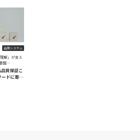
品質システム
程理解」が支え
基盤―
品品質保証こ
ソードに寄せ