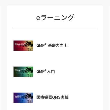
eラーニング
+
GMP
基礎力向上
+
GMP
入門
医療機器QMS実践