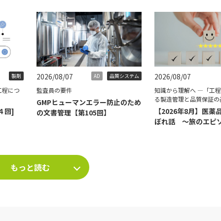
2026/08/07
2026/08/07
製剤
AD
品質システム
工程につ
監査員の要件
知識から理解へ ―「工
る製造管理と品質保証の
GMPヒューマンエラー防止のため
４回]
【2026年8月】医薬
の文書管理【第105回】
ぼれ話 ～旅のエピ
て～
もっと読む