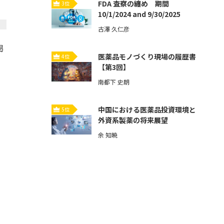
FDA 査察の纏め 期間
3位
10/1/2024 and 9/30/2025
古澤 久仁彦
掲
医薬品モノづくり現場の履歴書
4位
【第3回】
南都下 史朗
中国における医薬品投資環境と
5位
外資系製薬の将来展望
余 知暁