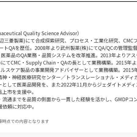
ical Quality Science Advisor）
現田辺三菱製薬)にて合成探索研究、プロセス・工業化研究、CMC
トQAを歴任。2008年より武州製薬(株)にてQA/QCの管理監督
・医薬品のQA業務・品質システムを改革推進。2013年よりア
てCMC・Supply Chain・QAの長として業務構築。2015年
ヘルスケア製品の事業開発アドバイザーとして業務構築。2015
立精神・神経医療研究センター／トランスレーショナル・メディ
として医薬品開発を、また2022年11月からジェダイトメディス
品上市を支援中。
・流通までを品質の側面から一貫した経験を活かし、GMDPコ
の支援依頼に対応中。
筆時点での内容となります