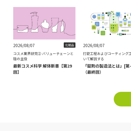
2026/08/07
2026/08/07
化粧品
コスメ業界研究② バリューチェーンと
打錠工程およびコーティング
陰の主役
いて解説する
最新コスメ科学 解体新書【第29
「錠剤の製造法とは」[第
回】
（最終回）