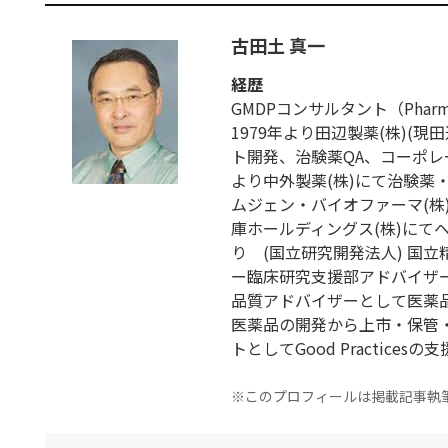
古田土 真一
経歴
GMDPコンサルタント（Pharmaceut
1979年より田辺製薬(株)(
ト開発、治験薬QA、コーポレー
より中外製薬(株)にて治験薬
ムジェン・バイオファーマ(株)に
庫ホールディングス(株)にて
り (国立研究開発法人) 国
ー臨床研究支援部アドバイザー
品質アドバイザーとして医薬
医薬品の開発から上市・保管
トとしてGood Practices
※このプロフィールは掲載記事執