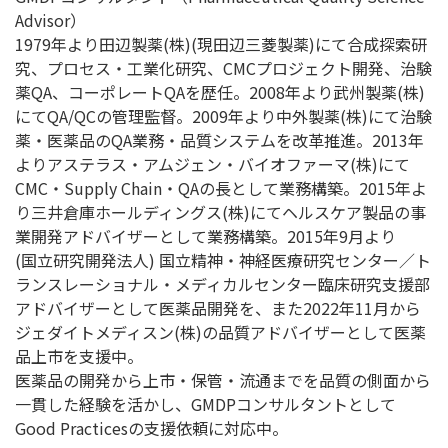
Advisor）
1979年より田辺製薬(株)(現田辺三菱製薬)にて合成探索研
究、プロセス・工業化研究、CMCプロジェクト開発、治験
薬QA、コーポレートQAを歴任。2008年より武州製薬(株)
にてQA/QCの管理監督。2009年より中外製薬(株)にて治験
薬・医薬品のQA業務・品質システムを改革推進。2013年
よりアステラス・アムジェン・バイオファーマ(株)にて
CMC・Supply Chain・QAの長として業務構築。2015年よ
り三井倉庫ホールディングス(株)にてヘルスケア製品の事
業開発アドバイザーとして業務構築。2015年9月より
(国立研究開発法人) 国立精神・神経医療研究センター／ト
ランスレーショナル・メディカルセンター臨床研究支援部
アドバイザーとして医薬品開発を、また2022年11月から
ジェダイトメディスン(株)の品質アドバイザーとして医薬
品上市を支援中。
医薬品の開発から上市・保管・流通までを品質の側面から
一貫した経験を活かし、GMDPコンサルタントとして
Good Practicesの支援依頼に対応中。