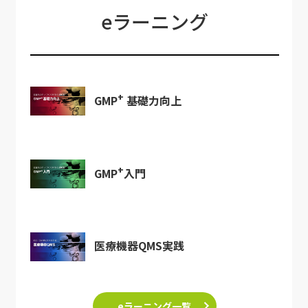
eラーニング
+
GMP
基礎力向上
+
GMP
入門
医療機器QMS実践
eラーニング一覧