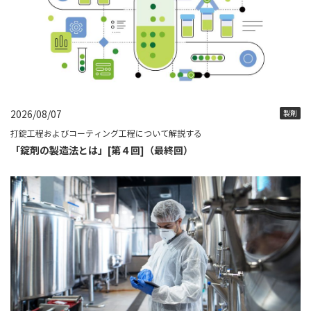
2026/08/07
製剤
打錠工程およびコーティング工程について解説する
「錠剤の製造法とは」[第４回]（最終回）