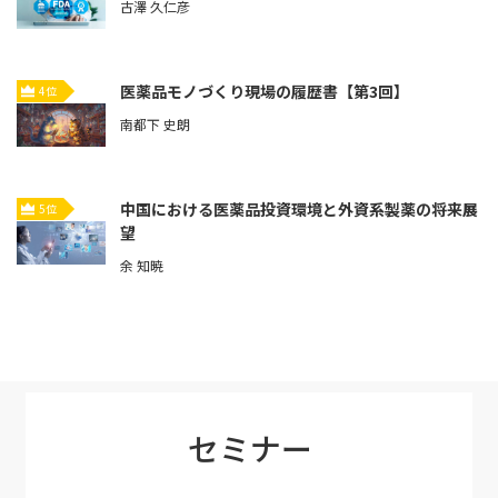
古澤 久仁彦
医薬品モノづくり現場の履歴書【第3回】
4位
南都下 史朗
中国における医薬品投資環境と外資系製薬の将来展
5位
望
余 知暁
セミナー