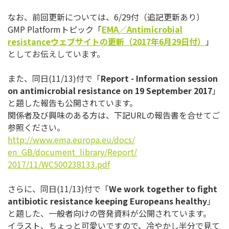
なお、前回更新については、6/29付（追記更新あり）
GMP Platformトピック「
EMA
／
Antimicrobial
resistance
ウェブサイトの更新（
2017
年
6
月
29
日
付）
」
としてお伝えしています。
また、同日(11/13)付で「
Report - Information session
on antimicrobial resistance on 19 September 2017
」
と題した報告も公開されています。
関係者及び興味のある方は、下記URLの報告書を合せてご
参照く
ださい。
http://www.ema.europa.eu/docs/
en_GB/document_library/Report/
2017/11/WC500238133.pdf
さらに、同日(11/13)付で「
We work together to fight
antibiotic resistance keeping Europeans healthy
」
と題した、
一般者向けの啓発資料が公開されています。
イラスト、ちょっと可愛いですので、
冷やかし半分で見て