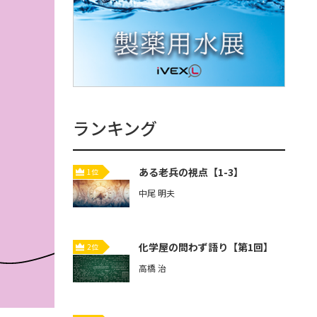
ランキング
ある老兵の視点【1-3】
1位
中尾 明夫
化学屋の問わず語り【第1回】
2位
高橋 治