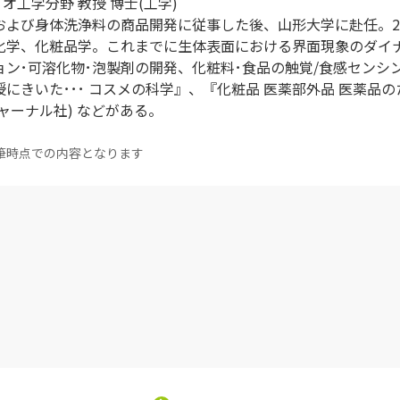
オ工学分野 教授 博士(工学)
よび身体洗浄料の商品開発に従事した後、山形大学に赴任。20
化学、化粧品学。これまでに生体表面における界面現象のダイ
ン･可溶化物･泡製剤の開発、化粧料･食品の触覚/食感センシ
にきいた･･･ コスメの科学』、『化粧品 医薬部外品 医薬品
ャーナル社) などがある。
筆時点での内容となります