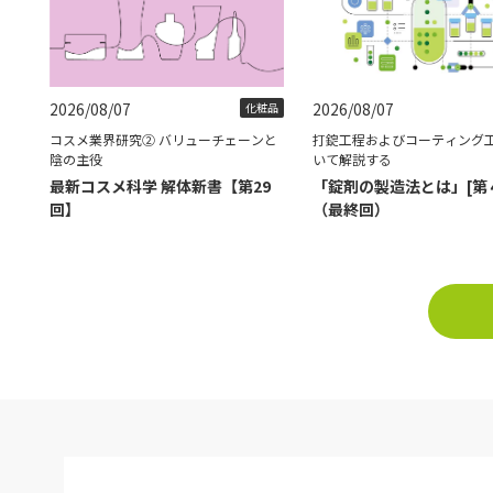
2026/08/07
2026/08/07
化粧品
コスメ業界研究② バリューチェーンと
打錠工程およびコーティング
陰の主役
いて解説する
最新コスメ科学 解体新書【第29
「錠剤の製造法とは」[第
回】
（最終回）