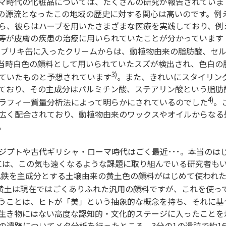
マ時代の化粧品については、たくさんの研究が報告されていま
の源流となったこの地域の歴史に対する関心は高いのです。例
ら、彼らはハーブを用いたさまざまな医療を実践しており、例
等が皮膚の疾患の治療に用いられていたことが分かっています
なブリキ缶に入ったクリームからは、動植物由来の脂肪酸、セ
当時白色の顔料として用いられていたスズが検出され、色白の
3)
ていたものと予想されています
。また、きれいにスタイリン
ており、その主成分はパルミチン酸、ステアリン酸という脂肪
4)
ラフィー質量分析法によって明らかにされているのでした
。
広く配合されており、動植物由来のワックスやオイルからなる
。
プトや古代ギリシャ・ローマ時代はごく最近･･･。本当のは
には、この気も遠くなるような課題に取り組んでいる研究者も
水酸化鉄を主成分とする土壌由来の黄土色の顔料がはじめて使われ
黄土は現在ではごくありふれた汎用の顔料ですが、これを使っ
うことは、ヒトが「美」という抽象的な概念を持ち、それに基
生き物にはない高度な認知的・文化的ステージに入ったことを
の遺跡についてメタ分析を行ったところ、3分の1の遺跡で約1