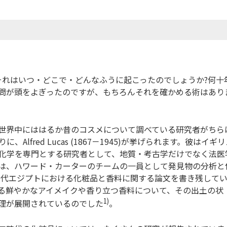
れはいつ・どこで・どんなふうに起こったのでしょうか?何十
問が頭をよぎったのですが、もちろんそれを確かめる術はあり
世界中にははるか昔のコスメについて調べている研究者がちら
fred Lucas (1867－1945)が挙げられます。彼はイギ
析化学を専門とする研究者として、地質・考古学だけでなく法医
は、ハワード・カーターのチームの一員として発見物の分析と
、古代エジプトにおける化粧品と香料に関する論文を書き残して
る鮮やかなアイメイクや香り立つ香料について、その出土の状
1)
理が展開されているのでした
。