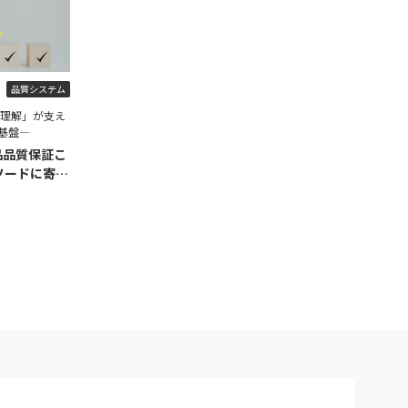
品質システム
程理解」が支え
基盤―
品品質保証こ
ソードに寄せ