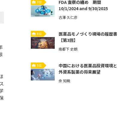
FDA 査察の纏め 期間
3位
10/1/2024 and 9/30/2025
古澤 久仁彦
医薬品モノづくり現場の履歴書
4位
【第3回】
年
南都下 史朗
ま
中国における医薬品投資環境と
5位
外資系製薬の将来展望
ほ
余 知暁
リス
学
保
い