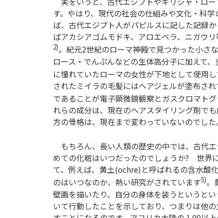
実をいうと、古代エジプトやギリシャ・ロー
す。やはり、現代の社会の仕組みや文化・科学
ば、古代エジプト人がパピルスに記した記録か
ばアカシアゴムモドキ、アロエベラ、ニガウリ
2)
。紀元2世紀のローマ神殿で見つかった小さ
ロース・でんぷんなどの生体高分子に加えて、
に憧れていたローマの女性が下地として使用し
されたミイラの毛髪にはヘアジェルが塗布され
であることが電子顕微鏡観察とガスクロマトグ
れらの成分は、現在のヘアスタイリング剤でも
方の骨格は、現在まで変わっていないのでした
もちろん、長い人類の歴史の中では、古代エジ
めての化粧はいつだったのでしょうか? 世界
て、例えば、黄土(ochre)と呼ばれるの含
5)
のはいつなのか、熱い研究がされています
。
壁画を描いたり、自分の身体を装うというとい
いて行動したことを示しており、つまりは他の
すことになるのです。アフリカ大陸の１00以上