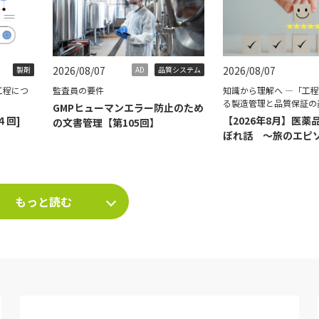
2026/08/07
2026/08/07
製剤
AD
品質システム
工程につ
監査員の要件
知識から理解へ ―「工
る製造管理と品質保証の
GMPヒューマンエラー防止のため
４回]
【2026年8月】医薬
の文書管理【第105回】
ぼれ話 ～旅のエピ
て～
もっと読む