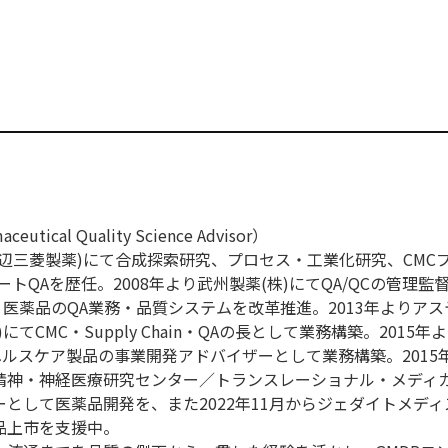
ical Quality Science Advisor）
現田辺三菱製薬)にて合成探索研究、プロセス・工業化研究、CMC
トQAを歴任。2008年より武州製薬(株)にてQA/QCの管理監督
・医薬品のQA業務・品質システムを改革推進。2013年よりア
てCMC・Supply Chain・QAの長として業務構築。2015年
ヘルスケア製品の事業開発アドバイザーとして業務構築。2015
立精神・神経医療研究センター／トランスレーショナル・メディ
として医薬品開発を、また2022年11月からジェダイトメディス
品上市を支援中。