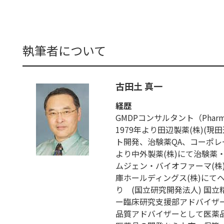
執筆者について
古田土 真一
経歴
GMDPコンサルタント（Pharmaceut
1979年より田辺製薬(株)(
ト開発、治験薬QA、コーポレー
より中外製薬(株)にて治験薬
ムジェン・バイオファーマ(株)に
庫ホールディングス(株)にて
り (国立研究開発法人) 国
ー臨床研究支援部アドバイザー
品質アドバイザーとして医薬