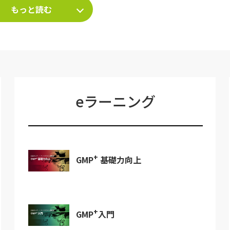
もっと読む
eラーニング
+
GMP
基礎力向上
+
GMP
入門