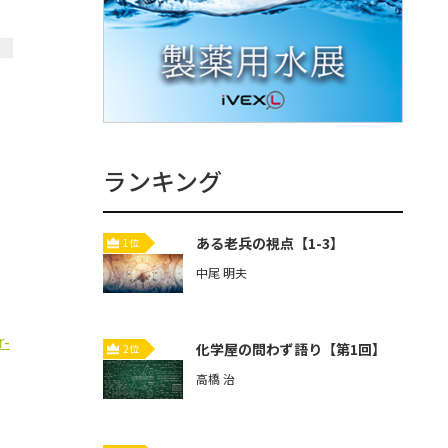
」
ランキング
ある老兵の視点【1-3】
1位
中尾 明夫
r-
化学屋の問わず語り【第1回】
2位
高橋 治