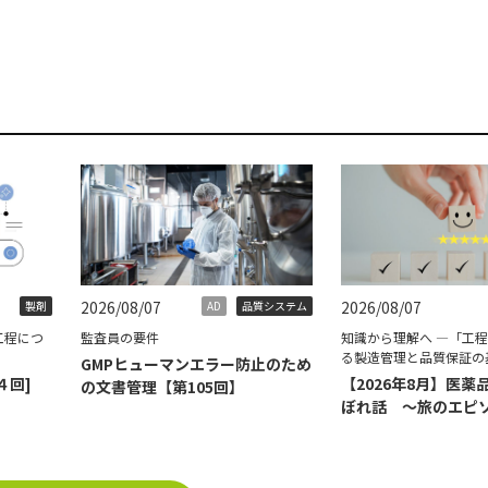
2026/08/07
2026/08/07
製剤
AD
品質システム
工程につ
監査員の要件
知識から理解へ ―「工
る製造管理と品質保証の
GMPヒューマンエラー防止のため
４回]
【2026年8月】医薬
の文書管理【第105回】
ぼれ話 ～旅のエピ
て～