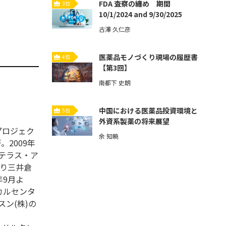
FDA 査察の纏め 期間
3位
10/1/2024 and 9/30/2025
古澤 久仁彦
医薬品モノづくり現場の履歴書
4位
【第3回】
南都下 史朗
中国における医薬品投資環境と
5位
外資系製薬の将来展望
プロジェク
余 知暁
。2009年
ステラス・ア
より三井倉
年9月よ
カルセンタ
ン(株)の