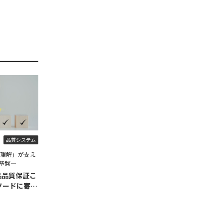
品質システム
程理解」が支え
基盤―
品品質保証こ
ソードに寄せ