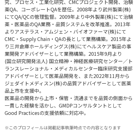
究、プロセス・工業化研究、CMCプロジェクト開発、治験
薬QA、コーポレートQAを歴任。2008年より武州製薬(株)
にてQA/QCの管理監督。2009年より中外製薬(株)にて治験
薬・医薬品のQA業務・品質システムを改革推進。2013年
よりアステラス・アムジェン・バイオファーマ(株)にて
CMC・Supply Chain・QAの長として業務構築。2015年よ
り三井倉庫ホールディングス(株)にてヘルスケア製品の事
業開発アドバイザーとして業務構築。2015年9月より
(国立研究開発法人) 国立精神・神経医療研究センター／ト
ランスレーショナル・メディカルセンター臨床研究支援部
アドバイザーとして医薬品開発を、また2022年11月から
ジェダイトメディスン(株)の品質アドバイザーとして医薬
品上市を支援中。
医薬品の開発から上市・保管・流通までを品質の側面から
一貫した経験を活かし、GMDPコンサルタントとして
Good Practicesの支援依頼に対応中。
※このプロフィールは掲載記事執筆時点での内容となります