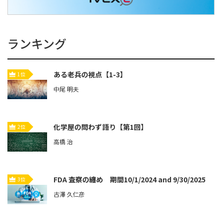
ランキング
ある老兵の視点【1-3】
1位
中尾 明夫
化学屋の問わず語り【第1回】
2位
高橋 治
FDA 査察の纏め 期間10/1/2024 and 9/30/2025
3位
古澤 久仁彦