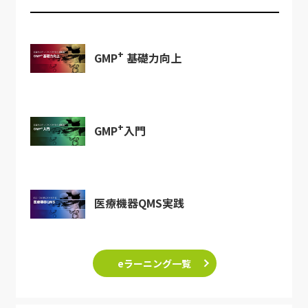
+
GMP
基礎力向上
+
GMP
入門
医療機器QMS実践
eラーニング一覧