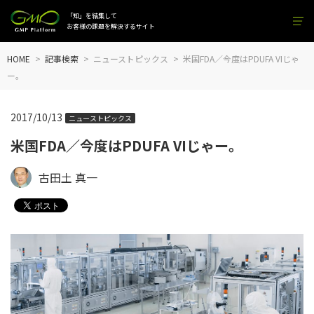
「知」を結集して
お客様の課題を解決するサイト
HOME
記事検索
ニューストピックス
米国FDA／今度はPDUFA VIじゃ
ー。
2017/10/13
ニューストピックス
米国FDA／今度はPDUFA VIじゃー。
古田土 真一