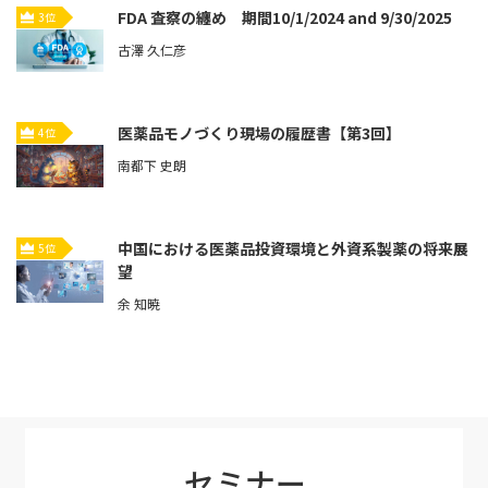
FDA 査察の纏め 期間10/1/2024 and 9/30/2025
3位
古澤 久仁彦
医薬品モノづくり現場の履歴書【第3回】
4位
南都下 史朗
中国における医薬品投資環境と外資系製薬の将来展
5位
望
余 知暁
セミナー