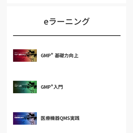
eラーニング
+
GMP
基礎力向上
+
GMP
入門
医療機器QMS実践