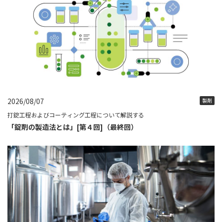
2026/08/07
製剤
打錠工程およびコーティング工程について解説する
「錠剤の製造法とは」[第４回]（最終回）