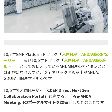
10/3付GMP Platformトピック「
米国
FDA
／
ANDA
様のおな
ーりー
。
」及び10/5付トピック「
米国
FDA
／
ANDA
様の追
加
―
。
」としてお伝えしているANDA関連のガイダンスと
は別物になり
ますが、ジェネリック医薬品申請ANDA、
GDUFA II関連するものです。
10/5付で米国FDAから「
CDER Direct NextGen
Collaboration Portal
」と称する、「
Pre-ANDA
Meeting
用のポータルサイトを準備
」したとのことです。