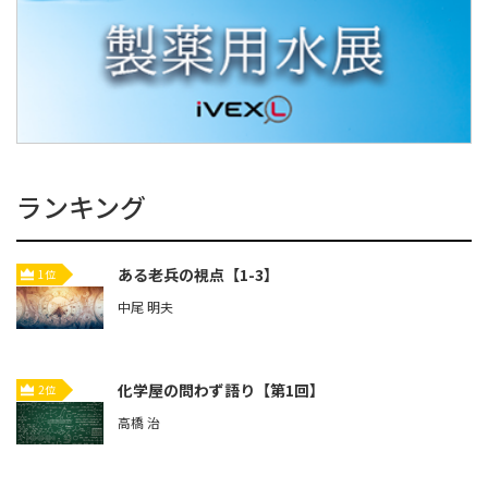
ランキング
ある老兵の視点【1-3】
1位
中尾 明夫
化学屋の問わず語り【第1回】
2位
高橋 治