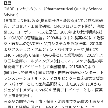
経歴
GMDPコンサルタント（Pharmaceutical Quality Science
Advisor）
1979年より田辺製薬(株)(現田辺三菱製薬)にて合成探索研
究、プロセス・工業化研究、CMCプロジェクト開発、治験
薬QA、コーポレートQAを歴任。2008年より武州製薬(株)
にてQA/QCの管理監督。2009年より中外製薬(株)にて治験
薬・医薬品のQA業務・品質システムを改革推進。2013年
よりアステラス・アムジェン・バイオファーマ(株)にて
CMC・Supply Chain・QAの長として業務構築。2015年よ
り三井倉庫ホールディングス(株)にてヘルスケア製品の事
業開発アドバイザーとして業務構築。2015年9月より
(国立研究開発法人) 国立精神・神経医療研究センター／ト
ランスレーショナル・メディカルセンター臨床研究支援部
アドバイザーとして医薬品開発を、また2022年11月から
ジェダイトメディスン(株)の品質アドバイザーとして医薬
品上市を支援中。
医薬品の開発から上市・保管・流通までを品質の側面から
一貫した経験を活かし、GMDPコンサルタントとして