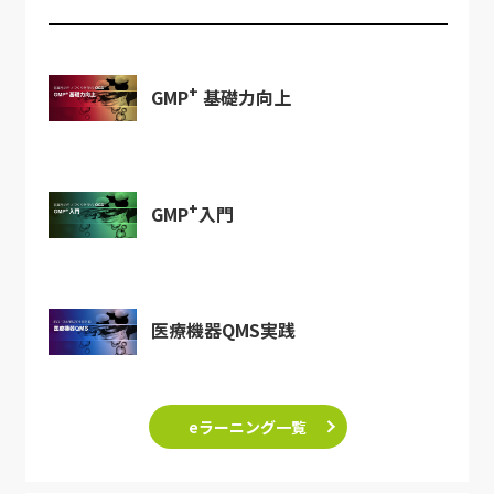
+
GMP
基礎力向上
+
GMP
入門
医療機器QMS実践
eラーニング一覧