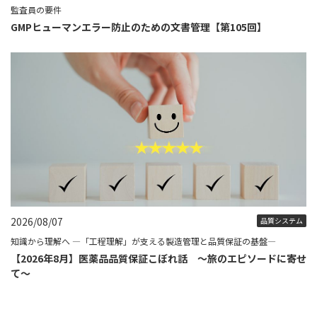
監査員の要件
GMPヒューマンエラー防止のための文書管理【第105回】
2026/08/07
品質システム
知識から理解へ ―「工程理解」が支える製造管理と品質保証の基盤―
【2026年8月】医薬品品質保証こぼれ話 ～旅のエピソードに寄せ
て～