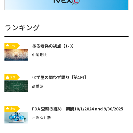
ランキング
ある老兵の視点【1-3】
1位
中尾 明夫
化学屋の問わず語り【第1回】
2位
高橋 治
FDA 査察の纏め 期間10/1/2024 and 9/30/2025
3位
古澤 久仁彦