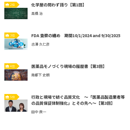
化学屋の問わず語り【第1回】
2位
高橋 治
FDA 査察の纏め 期間10/1/2024 and 9/30/2025
3位
古澤 久仁彦
医薬品モノづくり現場の履歴書【第3回】
4位
南都下 史朗
行政と現場で紡ぐ品質文化 ～「医薬品製造業者等
5位
の品質保証体制強化」とその先へ～【第3回】
田中 良一