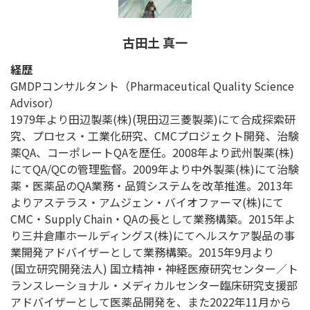
古田土 真一
経歴
GMDPコンサルタント（Pharmaceutical Quality Science
Advisor）
1979年より田辺製薬(株)(現田辺三菱製薬)にて合成探索研
究、プロセス・工業化研究、CMCプロジェクト開発、治験
薬QA、コーポレートQAを歴任。2008年より武州製薬(株)
にてQA/QCの管理監督。2009年より中外製薬(株)にて治験
薬・医薬品のQA業務・品質システムを改革推進。2013年
よりアステラス・アムジェン・バイオファーマ(株)にて
CMC・Supply Chain・QAの長として業務構築。2015年よ
り三井倉庫ホールディングス(株)にてヘルスケア製品の事
業開発アドバイザーとして業務構築。2015年9月より
(国立研究開発法人) 国立精神・神経医療研究センター／ト
ランスレーショナル・メディカルセンター臨床研究支援部
アドバイザーとして医薬品開発を、また2022年11月から