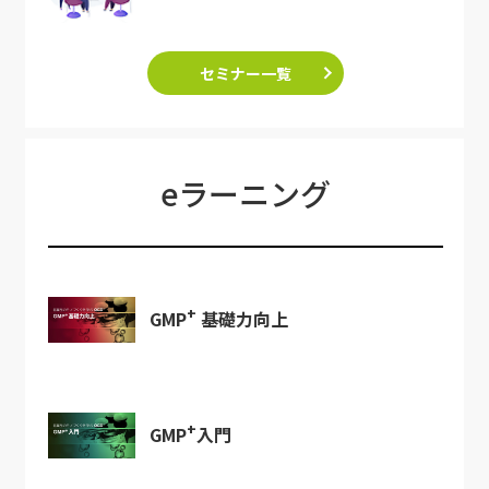
セミナー一覧
eラーニング
+
GMP
基礎力向上
+
GMP
入門