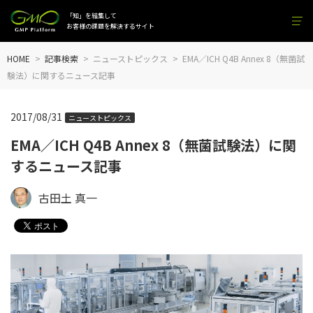
「知」を結集して
お客様の課題を解決するサイト
HOME
記事検索
ニューストピックス
EMA／ICH Q4B Annex 8（無菌試
験法）に関するニュース記事
2017/08/31
ニューストピックス
EMA／ICH Q4B Annex 8（無菌試験法）に関
するニュース記事
古田土 真一