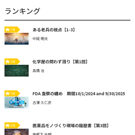
ランキング
ある老兵の視点【1-3】
1位
中尾 明夫
化学屋の問わず語り【第1回】
2位
高橋 治
FDA 査察の纏め 期間10/1/2024 and 9/30/2025
3位
古澤 久仁彦
医薬品モノづくり現場の履歴書【第3回】
4位
南都下 史朗