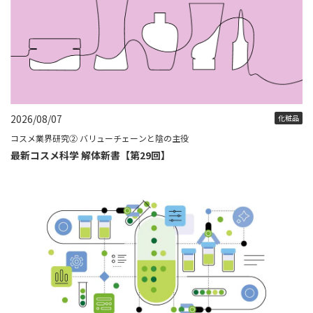
2026/08/07
化粧品
コスメ業界研究② バリューチェーンと陰の主役
最新コスメ科学 解体新書【第29回】