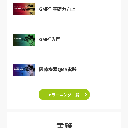
+
GMP
基礎力向上
+
GMP
入門
医療機器QMS実践
eラーニング一覧
書籍