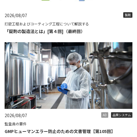
2026/08/07
製剤
打錠工程およびコーティング工程について解説する
「錠剤の製造法とは」[第４回]（最終回）
2026/08/07
AD
品質システム
監査員の要件
GMPヒューマンエラー防止のための文書管理【第105回】