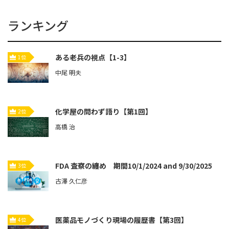
ランキング
ある老兵の視点【1-3】
1位
中尾 明夫
化学屋の問わず語り【第1回】
2位
高橋 治
FDA 査察の纏め 期間10/1/2024 and 9/30/2025
3位
古澤 久仁彦
医薬品モノづくり現場の履歴書【第3回】
4位