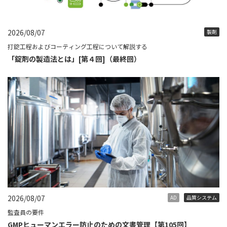
2026/08/07
製剤
打錠工程およびコーティング工程について解説する
「錠剤の製造法とは」[第４回]（最終回）
2026/08/07
AD
品質システム
監査員の要件
GMPヒューマンエラー防止のための文書管理【第105回】