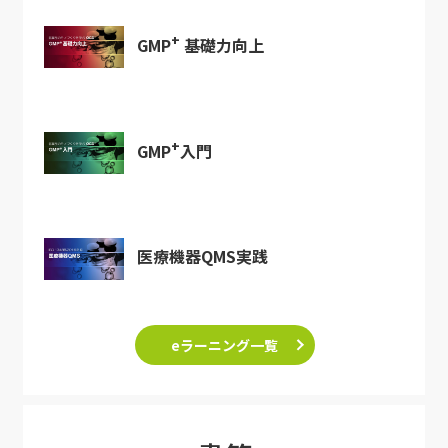
+
GMP
基礎力向上
+
GMP
入門
医療機器QMS実践
eラーニング一覧