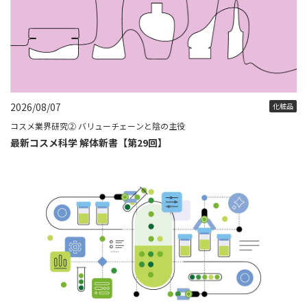
2026/08/07
化粧品
コスメ業界研究② バリューチェーンと陰の主役
最新コスメ科学 解体新書【第29回】