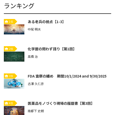
ランキング
ある老兵の視点【1-3】
1位
中尾 明夫
化学屋の問わず語り【第1回】
2位
高橋 治
FDA 査察の纏め 期間10/1/2024 and 9/30/2025
3位
古澤 久仁彦
医薬品モノづくり現場の履歴書【第3回】
4位
南都下 史朗