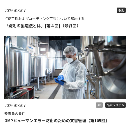
2026/08/07
製剤
打錠工程およびコーティング工程について解説する
「錠剤の製造法とは」[第４回]（最終回）
2026/08/07
AD
品質システム
監査員の要件
GMPヒューマンエラー防止のための文書管理【第105回】