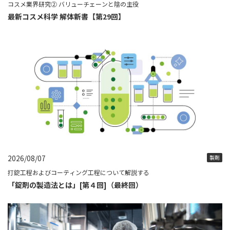
コスメ業界研究② バリューチェーンと陰の主役
最新コスメ科学 解体新書【第29回】
2026/08/07
製剤
打錠工程およびコーティング工程について解説する
「錠剤の製造法とは」[第４回]（最終回）