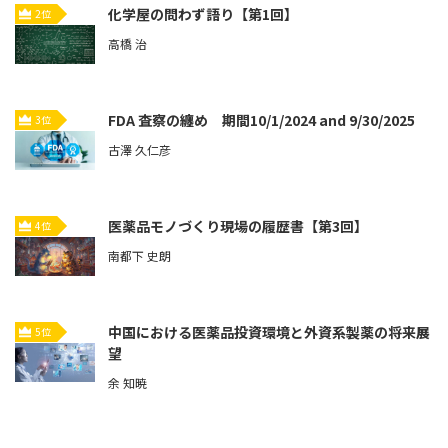
化学屋の問わず語り【第1回】
2位
高橋 治
FDA 査察の纏め 期間10/1/2024 and 9/30/2025
3位
古澤 久仁彦
医薬品モノづくり現場の履歴書【第3回】
4位
南都下 史朗
中国における医薬品投資環境と外資系製薬の将来展
5位
望
余 知暁