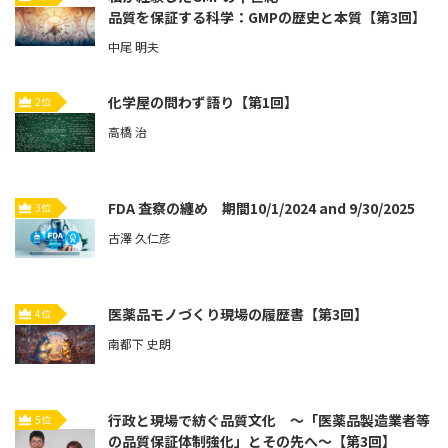
品質を保証する科学：GMPの歴史と本質【第3回】
中尾 明夫
化学屋の問わず語り【第1回】
2位
高橋 治
FDA 査察の纏め 期間10/1/2024 and 9/30/2025
3位
古澤 久仁彦
医薬品モノづくり現場の履歴書【第3回】
4位
南都下 史朗
行政と現場で紡ぐ品質文化 ～「医薬品製造業者等
5位
の品質保証体制強化」とその先へ～【第3回】