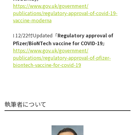
https://www.gov.uk/government/
publications/regulatory-
approval-of-covid-19-
vaccine-
moderna
12/22付Updated「
Regulatory approval of
l
Pfizer/BioNTech vaccine for COVID-19
」
https://www.gov.uk/government/
publications/regulatory-
approval-of-pfizer-
biontech-
vaccine-for-covid-19
執筆者について