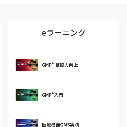
eラーニング
+
GMP
基礎力向上
+
GMP
入門
医療機器QMS実践