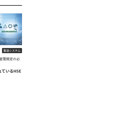
製造システム
管理規定の必
ているHSE
】