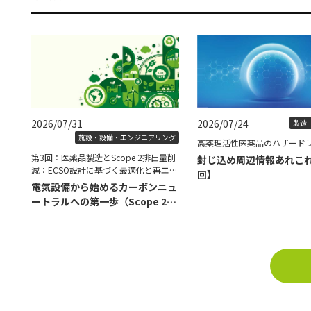
2026/07/31
2026/07/24
製造（
施設・設備・エンジニアリング
高薬理活性医薬品のハザード
第3回：医薬品製造とScope 2排出量削
封じ込め周辺情報あれこ
減：ECSO設計に基づく最適化と再エネ
回】
導入の具体策
電気設備から始めるカーボンニュ
ートラルへの第一歩（Scope 2削
減編）