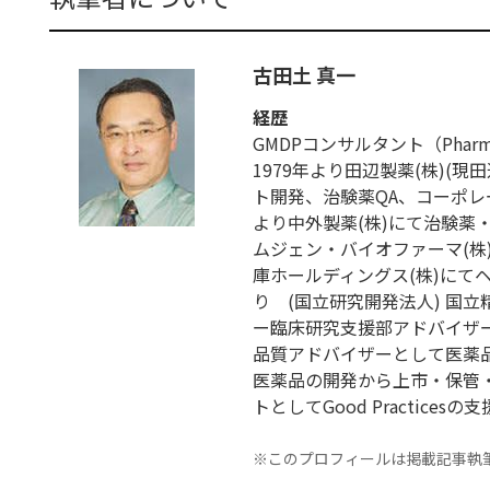
古田土 真一
経歴
GMDPコンサルタント（Pharmaceut
1979年より田辺製薬(株)(
ト開発、治験薬QA、コーポレー
より中外製薬(株)にて治験薬
ムジェン・バイオファーマ(株)に
庫ホールディングス(株)にて
り (国立研究開発法人) 国
ー臨床研究支援部アドバイザー
品質アドバイザーとして医薬
医薬品の開発から上市・保管
トとしてGood Practices
※このプロフィールは掲載記事執