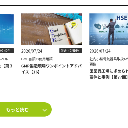
2026/07/24
2026/07/24
GMDP）
製造（GMDP）
レベル
GMP書類の使用用語
社内小型電気器具取扱い
要性
れ【第３
GMP製造現場ワンポイントアドバ
医薬品工場に求められ
イス【16】
要件と事例【第77回
もっと読む