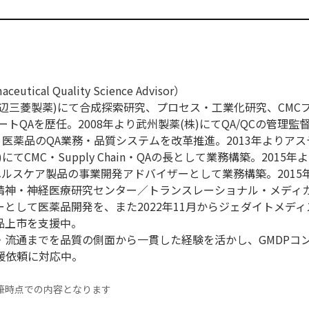
ical Quality Science Advisor）
現田辺三菱製薬)にて合成探索研究、プロセス・工業化研究、CMC
トQAを歴任。2008年より武州製薬(株)にてQA/QCの管理監督
・医薬品のQA業務・品質システムを改革推進。2013年よりア
てCMC・Supply Chain・QAの長として業務構築。2015年
ヘルスケア製品の事業開発アドバイザーとして業務構築。2015
立精神・神経医療研究センター／トランスレーショナル・メディ
として医薬品開発を、また2022年11月からジェダイトメディス
品上市を支援中。
・流通までを品質の側面から一貫した経験を活かし、GMDPコ
の支援依頼に対応中。
筆時点での内容となります