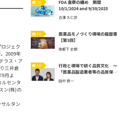
FDA 査察の纏め 期間
3位
10/1/2024 and 9/30/2025
古澤 久仁彦
医薬品モノづくり現場の履歴書
4位
【第3回】
プロジェク
南都下 史朗
。2009年
ステラス・ア
行政と現場で紡ぐ品質文化 ～
5位
より三井倉
「医薬品製造業者等の品質保証
年9月よ
体制強化」とその先へ～【第3
田中 良一
カルセンタ
回】
ン(株)の
ンサルタン