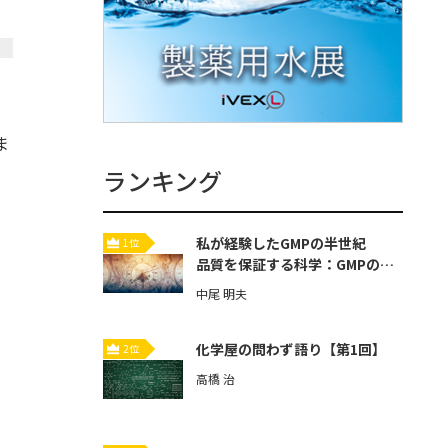
ま
ランキング
の
私が経験したGMPの半世紀
1位
品質を保証する科学：GMPの歴
史と本質【第3回】
中尾 明夫
化学屋の問わず語り【第1回】
2位
高橋 治