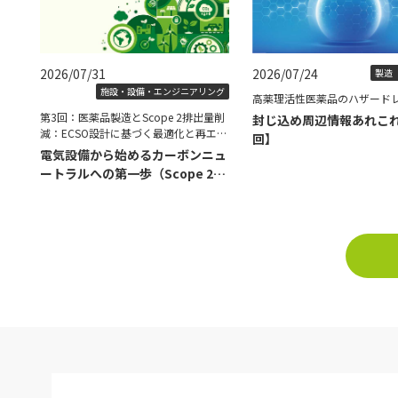
2026/07/31
2026/07/24
製造（
施設・設備・エンジニアリング
高薬理活性医薬品のハザード
第3回：医薬品製造とScope 2排出量削
封じ込め周辺情報あれこ
減：ECSO設計に基づく最適化と再エネ
回】
導入の具体策
電気設備から始めるカーボンニュ
ートラルへの第一歩（Scope 2削
減編）