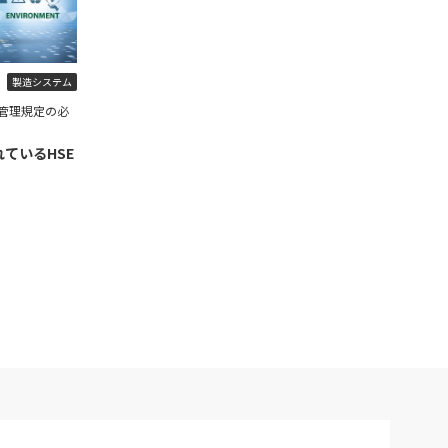
製造システム
管理規定の必
ているHSE
】