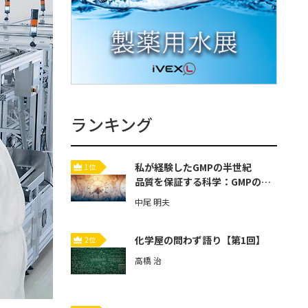
ランキング
私が経験したGMPの半世紀
1位
品質を保証する科学：GMPの歴
史と本質【第3回】
中尾 明夫
化学屋の問わず語り【第1回】
2位
高橋 治