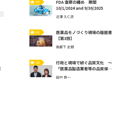
FDA 査察の纏め 期間
3位
10/1/2024 and 9/30/2025
古澤 久仁彦
医薬品モノづくり現場の履歴書
4位
【第3回】
南都下 史朗
行政と現場で紡ぐ品質文化 ～
5位
容
「医薬品製造業者等の品質保証
体制強化」とその先へ～【第3
田中 良一
回】