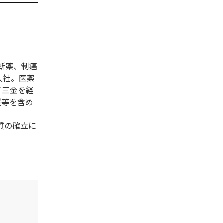
断薬、制癌
入社。医薬
イ三金を経
援等を含め
質の確立に