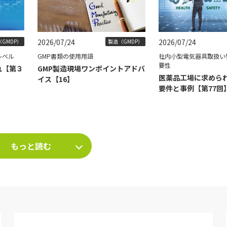
2026/07/24
2026/07/24
GMDP）
製造（GMDP）
レベル
GMP書類の使用用語
社内小型電気器具取扱い
要性
れ【第３
GMP製造現場ワンポイントアドバ
医薬品工場に求められ
イス【16】
要件と事例【第77回
もっと読む