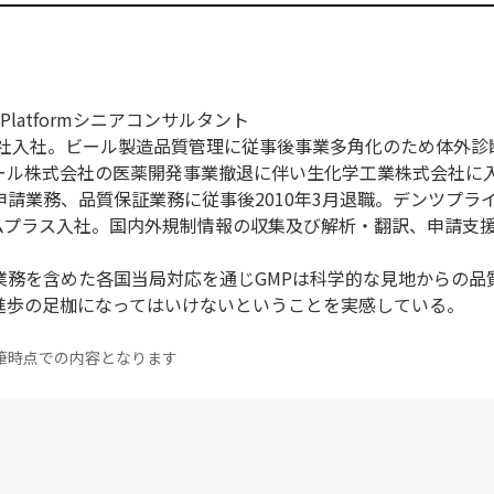
Platformシニアコンサルタント
会社入社。ビール製造品質管理に従事後事業多角化のため体外診
ール株式会社の医薬開発事業撤退に伴い生化学工業株式会社に
請業務、品質保証業務に従事後2010年3月退職。デンツプラ
エムプラス入社。国内外規制情報の収集及び解析・翻訳、申請支
。
業務を含めた各国当局対応を通じGMPは科学的な見地からの品
進歩の足枷になってはいけないということを実感している。
筆時点での内容となります