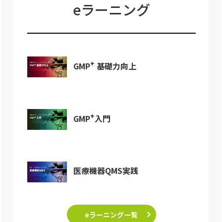
eラーニング
+
GMP
基礎力向上
+
GMP
入門
医療機器QMS実践
eラーニング一覧