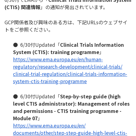
(CTIS)
関連情報
」の通知が発出されています。
GCP関係者及び興味のある方は、下記URLsのウェブサイ
トを
ご参照ください。
● 6/30付Updated「
Clinical Trials Information
System (CTIS): training programme
」
https://www.ema.europa.eu/en/
human-
regulatory/research-
development/clinical-trials/
clinical-trial-regulation/
clinical-trials-information-
system-ctis-training-programme
● 6/30付Updated「
Step-by-step guide (high
level CTIS administrator): Management of roles
and permissions - CTIS training programme -
Module 07
」
https://www.ema.europa.eu/en/
documents/other/step-step-
guide-high-level-ctis-