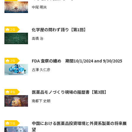
中尾 明夫
化学屋の問わず語り【第1回】
2位
高橋 治
FDA 査察の纏め 期間10/1/2024 and 9/30/2025
3位
古澤 久仁彦
医薬品モノづくり現場の履歴書【第3回】
4位
南都下 史朗
中国における医薬品投資環境と外資系製薬の将来展
5位
望