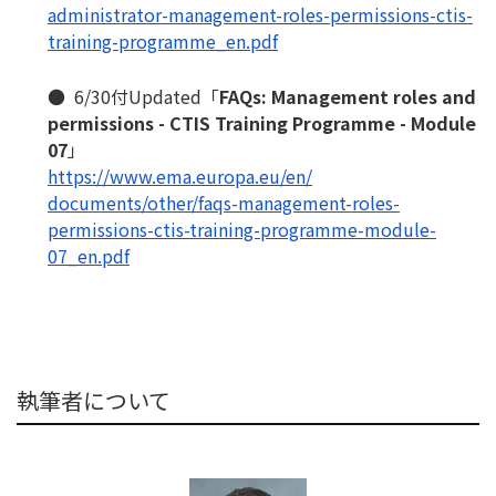
administrator-management-
roles-permissions-ctis-
training-programme_en.pdf
● 6/30付Updated「
FAQs: Management roles and
permissions - CTIS Training Programme - Module
07
」
https://www.ema.europa.eu/en/
documents/other/faqs-
management-roles-
permissions-
ctis-training-programme-
module-
07_en.pdf
執筆者について