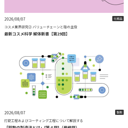
2026/08/07
化粧品
コスメ業界研究② バリューチェーンと陰の主役
最新コスメ科学 解体新書【第29回】
2026/08/07
製剤
打錠工程およびコーティング工程について解説する
「錠剤の製造法とは」[第４回]（最終回）