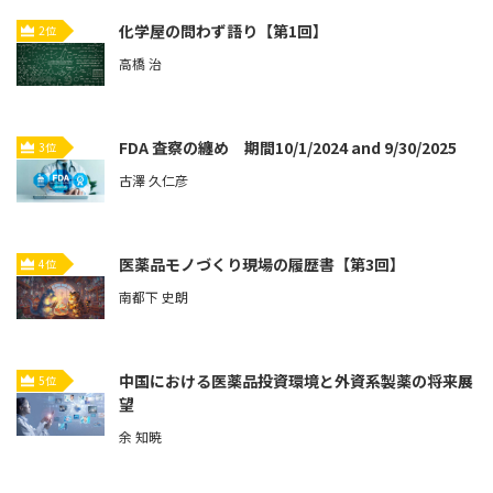
化学屋の問わず語り【第1回】
2位
高橋 治
FDA 査察の纏め 期間10/1/2024 and 9/30/2025
3位
古澤 久仁彦
医薬品モノづくり現場の履歴書【第3回】
4位
南都下 史朗
中国における医薬品投資環境と外資系製薬の将来展
5位
望
余 知暁