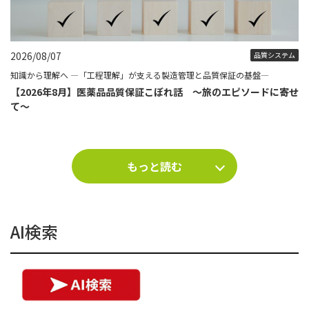
2026/08/07
品質システム
知識から理解へ ―「工程理解」が支える製造管理と品質保証の基盤―
【2026年8月】医薬品品質保証こぼれ話 ～旅のエピソードに寄せ
て～
もっと読む
AI検索