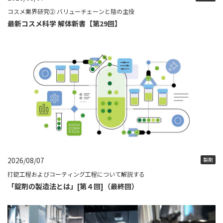
コスメ業界研究② バリューチェーンと陰の主役
最新コスメ科学 解体新書【第29回】
2026/08/07
製剤
打錠工程およびコーティング工程について解説する
「錠剤の製造法とは」[第４回]（最終回）