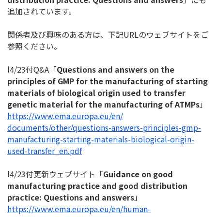
追加されています。
関係者及び興味のある方は、下記URLのウェブサイトをご
参照く
ださい。
l4/23付Q&A「
Questions and answers on the
principles of GMP for the manufacturing of starting
materials of biological origin used to transfer
genetic material for the manufacturing of ATMPs
」
https://www.ema.europa.eu/en/
documents/other/questions-
answers-principles-gmp-
manufacturing-starting-
materials-biological-origin-
used-transfer_en.pdf
l4/23付更新ウェブサイト「
Guidance on good
manufacturing practice and good distribution
practice: Questions and answers
」
https://www.ema.europa.eu/en/
human-