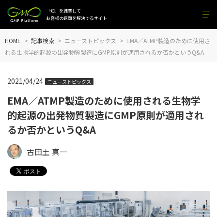
「知」を結集して
お客様の課題を解決するサイト
HOME
記事検索
ニューストピックス
EMA／ATMP製造のために使用さ
れる生物学的起源の出発物質製造にGMP原則が適用されるか否かというQ&A
2021/04/24
ニューストピックス
EMA／ATMP製造のために使用される生物学
的起源の出発物質製造にGMP原則が適用され
るか否かというQ&A
古田土 真一