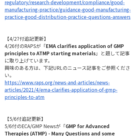
regulatory/research-
development/compliance/good-
manufacturing-practice/
guidance-good-manufacturing-
practice-good-distribution-
practice-questions-answers
【4/27付追記更新】
4/26付のRAPSが「
EMA clarifies application of GMP
principles to ATMP starting materials
」と題して記事
に取り上げています。
興味のある方は、下記URLのニュース記事をご参照くださ
い。
https://www.raps.org/news-and-
articles/news-
articles/2021/4/
ema-clarifies-application-of-
gmp-
principles-to-atm
【5/6付追記更新】
5/6付のECA/GMP Newsが「
GMP for Advanced
Therapies (ATMP) - Many Questions and some