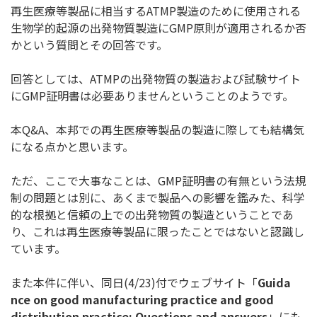
再生医療等製品に相当するATMP製造のために使用される
生物学
的起源の出発物質製造にGMP原則が適用されるか否
かという質問
とその回答です。
回答としては、ATMPの出発物質の製造および試験サイト
にGM
P証明書は必要ありませんということのようです。
本Q&A、
本邦での再生医療等製品の製造に際しても結構気
になる点かと思い
ます。
ただ、ここで大事なことは、GMP証明書の有無という法規
制の問
題とは別に、あくまで製品への影響を鑑みた、
科学
的な根拠と信頼の上での出発物質の製造ということであ
り、
これは再生医療等製品に限ったことではないと認識し
ています。
また本件に伴い、同日(4/23)付でウェブサイト「
Guida
nce on good manufacturing practice and good
distribution practice: Questions and answers
」にも