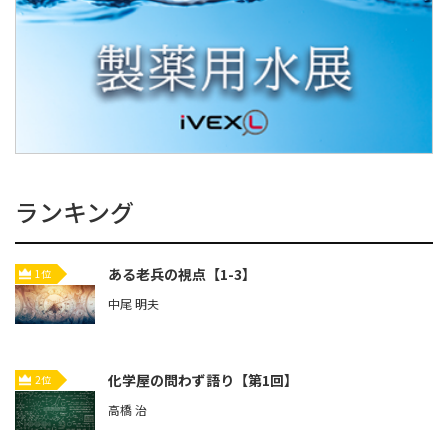
ランキング
ある老兵の視点【1-3】
1位
中尾 明夫
化学屋の問わず語り【第1回】
2位
高橋 治