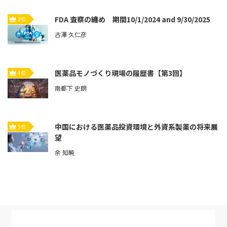
FDA 査察の纏め 期間10/1/2024 and 9/30/2025
3位
古澤 久仁彦
医薬品モノづくり現場の履歴書【第3回】
4位
南都下 史朗
中国における医薬品投資環境と外資系製薬の将来展
5位
望
余 知暁