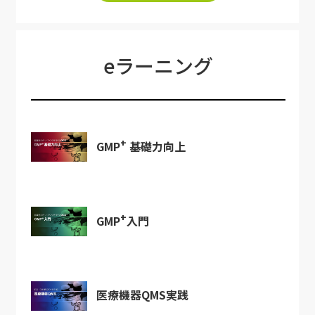
eラーニング
+
GMP
基礎力向上
+
GMP
入門
医療機器QMS実践