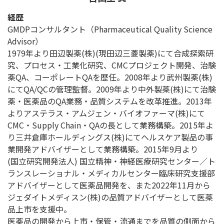
経歴
GMDPコンサルタント（Pharmaceutical Quality Science
Advisor）
1979年より田辺製薬(株)(現田辺三菱製薬)にて合成探索研
究、プロセス・工業化研究、CMCプロジェクト開発、治験
薬QA、コーポレートQAを歴任。2008年より武州製薬(株)
にてQA/QCの管理監督。2009年より中外製薬(株)にて治験
薬・医薬品のQA業務・品質システムを改革推進。2013年
よりアステラス・アムジェン・バイオファーマ(株)にて
CMC・Supply Chain・QAの長として業務構築。2015年よ
り三井倉庫ホールディングス(株)にてヘルスケア製品の事
業開発アドバイザーとして業務構築。2015年9月より
(国立研究開発法人) 国立精神・神経医療研究センター／ト
ランスレーショナル・メディカルセンター臨床研究支援部
アドバイザーとして医薬品開発を、また2022年11月から
ジェダイトメディスン(株)の品質アドバイザーとして医薬
品上市を支援中。
医薬品の開発から上市・保管・流通までを品質の側面から