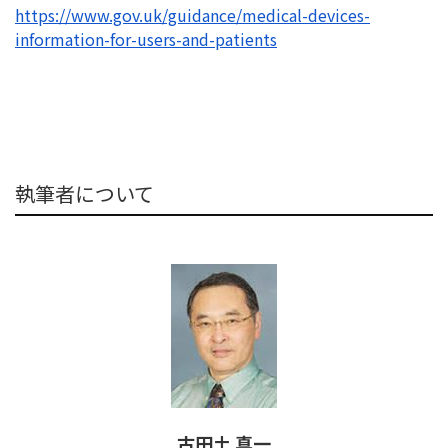
https://www.gov.uk/guidance/
medical-devices-
information-
for-users-and-patients
執筆者について
古田土 真一