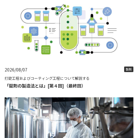
2026/08/07
製剤
打錠工程およびコーティング工程について解説する
「錠剤の製造法とは」[第４回]（最終回）