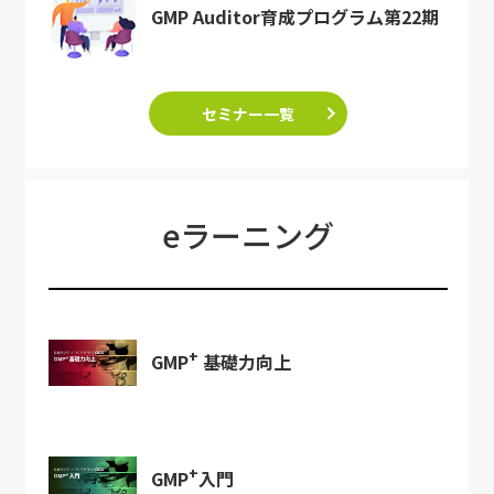
GMP Auditor育成プログラム第22期
セミナー一覧
eラーニング
+
GMP
基礎力向上
+
GMP
入門