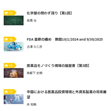
化学屋の問わず語り【第1回】
2位
高橋 治
FDA 査察の纏め 期間10/1/2024 and 9/30/2025
3位
古澤 久仁彦
医薬品モノづくり現場の履歴書【第3回】
4位
南都下 史朗
中国における医薬品投資環境と外資系製薬の将来展
5位
望
余 知暁