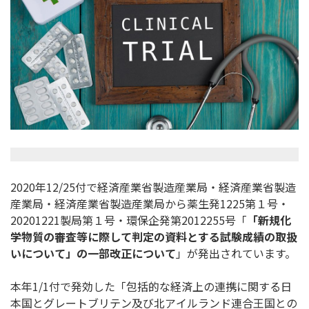
2020年12/25付で経済産業省製造産業局・
経済産業省製造
産業局・経済産業省製造産業局から薬生発1225
第１号・
20201221製局第１号・環保企発第2012255
号「
「
新規化
学物質の審査等に際して判定の資料とする試験成績の取扱
い
について」の一部改正について
」が発出されています。
本年1/1付で発効した「
包括的な経済上の連携に関する日
本国とグレートブリテン及び北ア
イルランド連合王国との