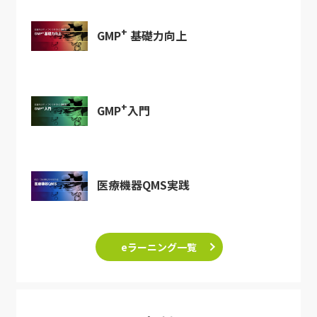
+
GMP
基礎力向上
+
GMP
入門
医療機器QMS実践
eラーニング一覧