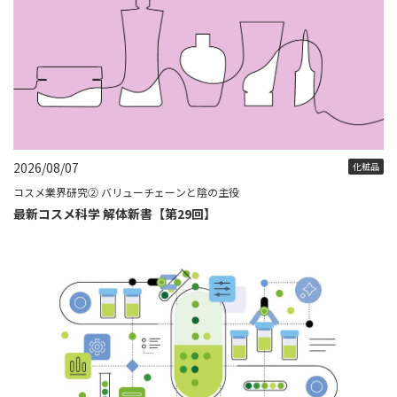
2026/08/07
化粧品
コスメ業界研究② バリューチェーンと陰の主役
最新コスメ科学 解体新書【第29回】