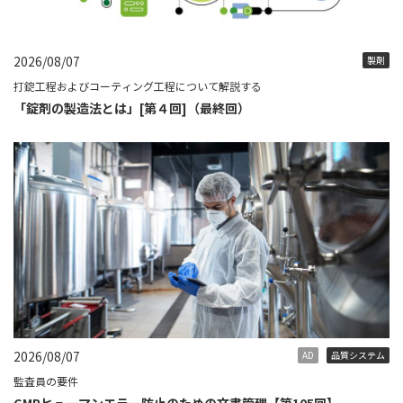
2026/08/07
製剤
打錠工程およびコーティング工程について解説する
「錠剤の製造法とは」[第４回]（最終回）
2026/08/07
AD
品質システム
監査員の要件
GMPヒューマンエラー防止のための文書管理【第105回】