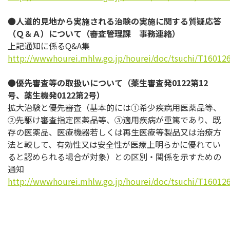
●
人道的見地から実施される治験の実施に関する質疑応答
（Ｑ＆Ａ）について（審査管理課 事務連絡）
上記通知に係るQ&A集
http://wwwhourei.mhlw.go.jp/hourei/doc/tsuchi/T160126
●
優先審査等の取扱いについて（薬生審査発0122第12
号、薬生機発0122第2号）
拡大治験と優先審査（基本的には①希少疾病用医薬品等、
②先駆け審査指定医薬品等、③適用疾病が重篤であり、既
存の医薬品、医療機器若しくは再生医療等製品又は治療方
法と較して、有効性又は安全性が医療上明らかに優れてい
ると認められる場合が対象）との区別・関係を示すための
通知
http://wwwhourei.mhlw.go.jp/hourei/doc/tsuchi/T160126