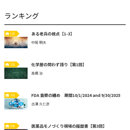
ランキング
ある老兵の視点【1-3】
1位
中尾 明夫
化学屋の問わず語り【第1回】
2位
高橋 治
FDA 査察の纏め 期間10/1/2024 and 9/30/2025
3位
古澤 久仁彦
医薬品モノづくり現場の履歴書【第3回】
4位