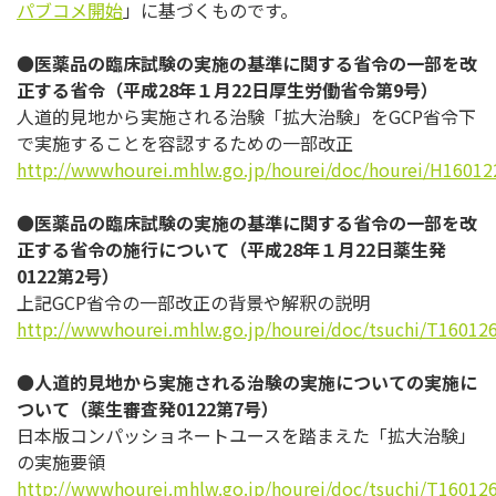
パブコメ開始
」に基づくものです。
●
医薬品の臨床試験の実施の基準に関する省令の一部を改
正する省令（平成28年１月22日厚生労働省令第9号）
人道的見地から実施される治験「拡大治験」をGCP省令下
で実施することを容認するための一部改正
http://wwwhourei.mhlw.go.jp/hourei/doc/hourei/H16012
●
医薬品の臨床試験の実施の基準に関する省令の一部を改
正する省令の施行について（平成28年１月22日薬生発
0122第2号）
上記GCP省令の一部改正の背景や解釈の説明
http://wwwhourei.mhlw.go.jp/hourei/doc/tsuchi/T160126
●
人道的見地から実施される治験の実施についての実施に
ついて（薬生審査発0122第7号）
日本版コンパッショネートユースを踏まえた「拡大治験」
の実施要領
http://wwwhourei.mhlw.go.jp/hourei/doc/tsuchi/T160126