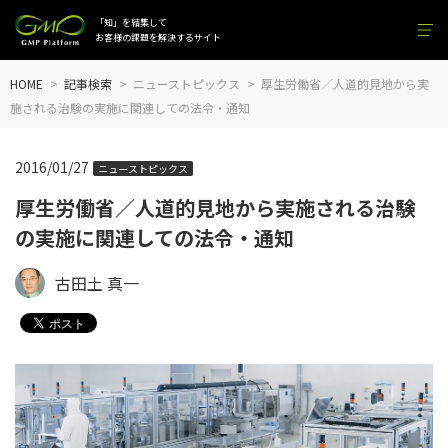
「知」を結集して
お客様の課題を解決するサイト
HOME
記事検索
ニューストピックス
厚生労働省／人道的見地から実
施される治験の実施に関連しての法令・通知
2016/01/27
ニューストピックス
厚生労働省／人道的見地から実施される治験
の実施に関連しての法令・通知
古田土 真一