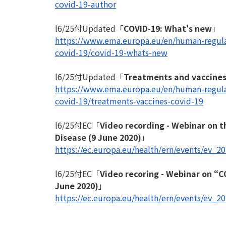
covid-19-author
l6/25付Updated「
COVID-19: What's new
」
https://www.ema.europa.eu/en/
human-regula
covid-19/
covid-19-whats-new
l6/25付Updated「
Treatments and vaccines
https://www.ema.europa.eu/en/
human-regula
covid-19/
treatments-vaccines-covid-19
l6/25付EC「
Video recording - Webinar on th
Disease (9 June 2020)
」
https://ec.europa.eu/health/
ern/events/ev_2
l6/25付EC「
Video recoring - Webinar on “C
June 2020)
」
https://ec.europa.eu/health/
ern/events/ev_2