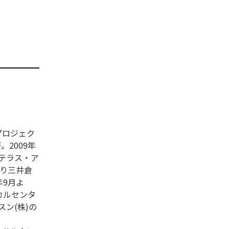
プロジェク
。2009年
ステラス・ア
より三井倉
年9月よ
カルセンタ
ン(株)の