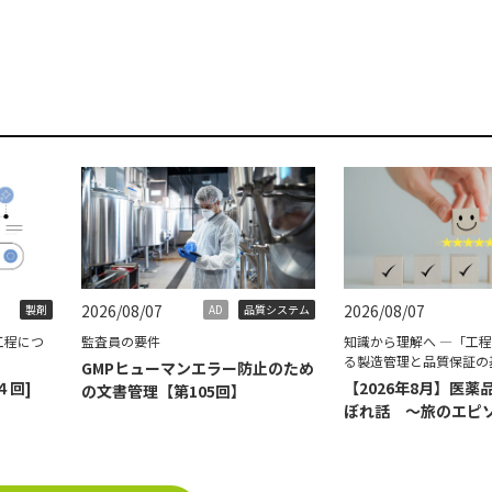
2026/08/07
2026/08/07
製剤
AD
品質システム
工程につ
監査員の要件
知識から理解へ ―「工
る製造管理と品質保証の
GMPヒューマンエラー防止のため
４回]
【2026年8月】医薬
の文書管理【第105回】
ぼれ話 ～旅のエピ
て～