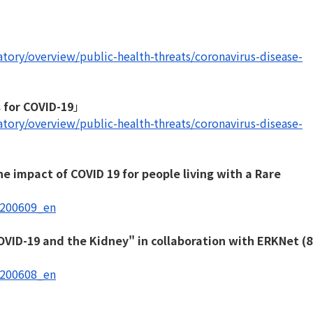
tory/overview/
public-health-threats/
coronavirus-disease-
 for COVID-19
」
tory/overview/
public-health-threats/
coronavirus-disease-
e impact of COVID 19 for people living with a Rare
0200609_en
OVID-19 and the Kidney" in collaboration with ERKNet (8
0200608_en