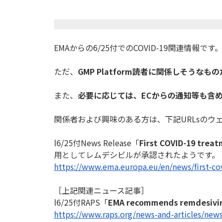
EMAからの6/25付でのCOVID-19関連情報です
ただ、
GMP Platform
読者に関係しそうなもの
また、
必要に応じては、
EC
からの通知等も含
関係者および興味のある方は、下記URLsのウ
l6/25付News Release「
First COVID-19 trea
用としてレ
ムデシビルが承認されたようです。
https://www.ema.europa.eu/en/
news/first-c
［上記関連ニュース記事］
l6/25付RAPS「
EMA recommends remdesivir 
https://www.raps.org/news-and-
articles/news