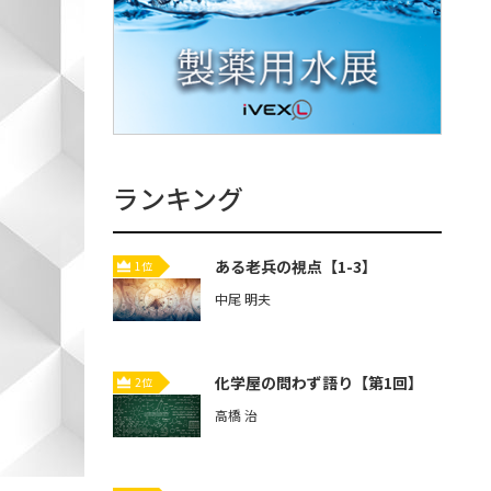
ランキング
ある老兵の視点【1-3】
1位
中尾 明夫
化学屋の問わず語り【第1回】
2位
高橋 治