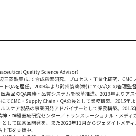
ical Quality Science Advisor）
現田辺三菱製薬)にて合成探索研究、プロセス・工業化研究、CMC
トQAを歴任。2008年より武州製薬(株)にてQA/QCの管理監督
・医薬品のQA業務・品質システムを改革推進。2013年よりア
てCMC・Supply Chain・QAの長として業務構築。2015年
ヘルスケア製品の事業開発アドバイザーとして業務構築。2015
立精神・神経医療研究センター／トランスレーショナル・メディ
として医薬品開発を、また2022年11月からジェダイトメディス
品上市を支援中。