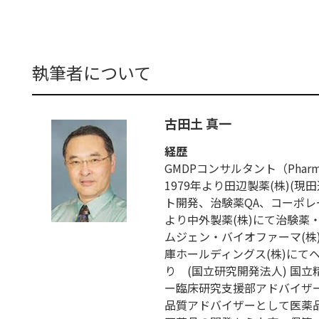
執筆者について
古田土 真一
経歴
GMDPコンサルタント（Pharmaceut
1979年より田辺製薬(株)(
ト開発、治験薬QA、コーポレー
より中外製薬(株)にて治験薬
ムジェン・バイオファーマ(株)に
庫ホールディングス(株)にて
り (国立研究開発法人) 国
ー臨床研究支援部アドバイザー
品質アドバイザーとして医薬