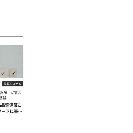
品質システム
程理解」が支え
基盤―
品品質保証こ
ソードに寄せ