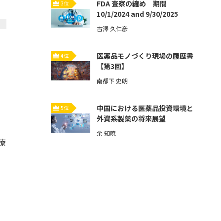
FDA 査察の纏め 期間
3位
10/1/2024 and 9/30/2025
古澤 久仁彦
医薬品モノづくり現場の履歴書
4位
【第3回】
南都下 史朗
中国における医薬品投資環境と
5位
外資系製薬の将来展望
余 知暁
治療
」