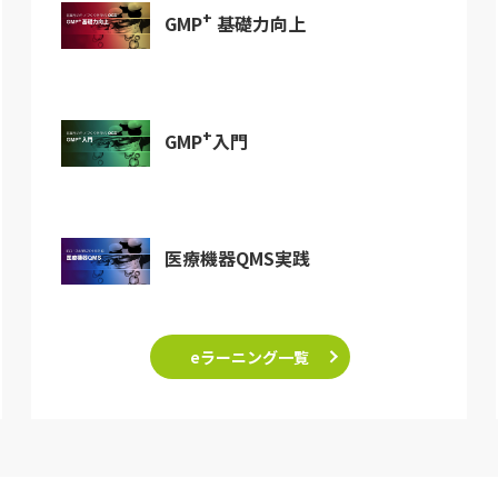
+
GMP
基礎力向上
+
GMP
入門
医療機器QMS実践
eラーニング一覧