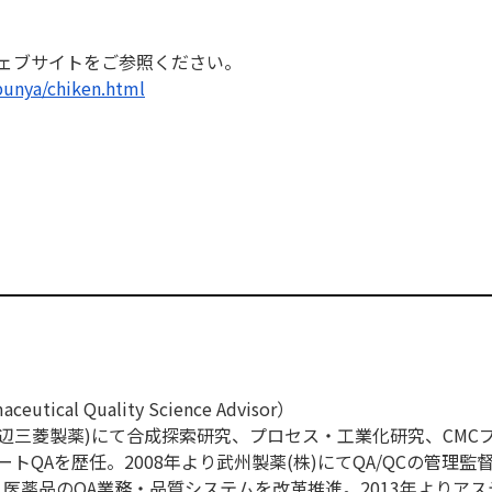
ウェブサイトをご参
照ください。
bunya/chiken.
html
ical Quality Science Advisor）
現田辺三菱製薬)にて合成探索研究、プロセス・工業化研究、CMC
トQAを歴任。2008年より武州製薬(株)にてQA/QCの管理監督
・医薬品のQA業務・品質システムを改革推進。2013年よりア