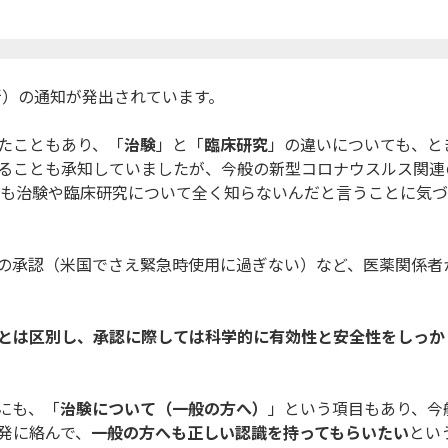
更新）の通知が発出されています。
たこともあり、「
治
験
」と「
臨床研究
」の違いについても、と
ることも承知していましたが、
今般の新型コロナウスルス関連
も治験や臨床研究について全く知らない
んだと言うことに気づ
の承認（
米国でさえ緊急時使用に過ぎない）など、
医薬関係者
とは区別し、
承認に際しては科学的に有効性と安全性をしっか
にも、「
治験につい
て（一般の方へ）
」という項目もあり、
今
発に絡んで、
一
般の方へも正しい認識を持ってもらいたい
とい