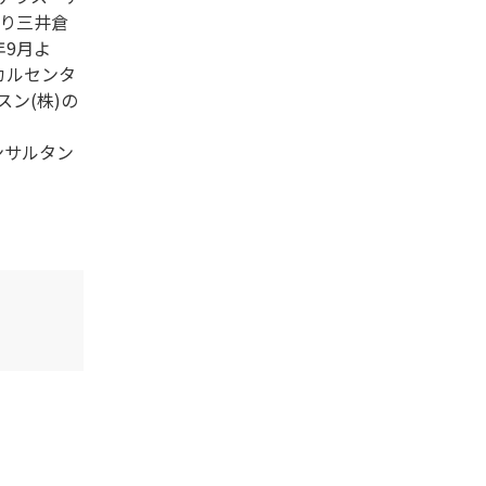
より三井倉
年9月よ
カルセンタ
ン(株)の
ンサルタン