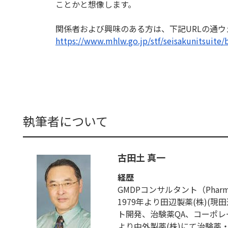
ことかと想像しま
す。
関係者および興味のある方は、下記URLの通
https://www.mhlw.go.jp/stf/
seisakunitsuite/
執筆者について
古田土 真一
経歴
GMDPコンサルタント（Pharmaceut
1979年より田辺製薬(株)(
ト開発、治験薬QA、コーポレー
より中外製薬(株)にて治験薬