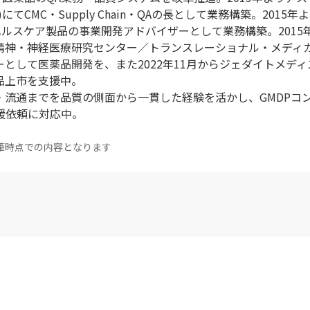
てCMC・Supply Chain・QAの長として業務構築。2015年
ヘルスケア製品の事業開発アドバイザーとして業務構築。2015
立精神・神経医療研究センター／トランスレーショナル・メディ
として医薬品開発を、また2022年11月からジェダイトメディス
品上市を支援中。
・流通までを品質の側面から一貫した経験を活かし、GMDPコ
の支援依頼に対応中。
筆時点での内容となります