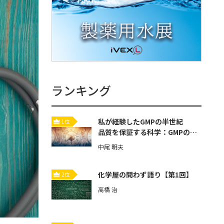
ランキング
私が経験したGMPの半世紀
1位
品質を保証する科学：GMPの歴
史と本質【第3回】
中尾 明夫
化学屋の問わず語り【第1回】
2位
高橋 治