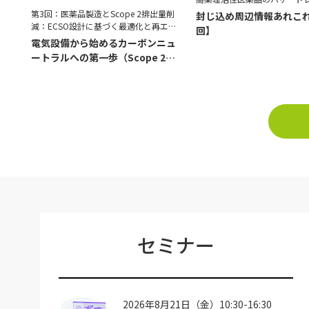
第3回：医薬品製造とScope 2排出量削
封じ込め周辺情報あれこ
減：ECSO設計に基づく最適化と再エネ
回】
導入の具体策
電気設備から始めるカーボンニュ
ートラルへの第一歩（Scope 2削
減編）
セミナー
2026年8月21日（金）10:30-16:30