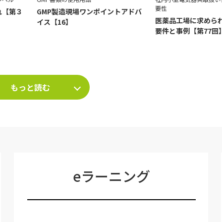
要性
れ【第３
GMP製造現場ワンポイントアドバ
医薬品工場に求められ
イス【16】
要件と事例【第77回
もっと読む
eラーニング