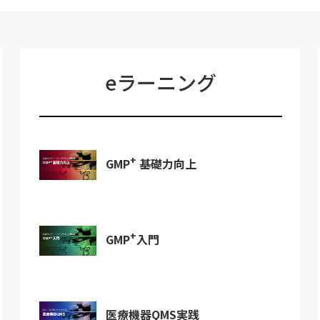
eラーニング
+
GMP
基礎力向上
+
GMP
入門
医療機器QMS実践