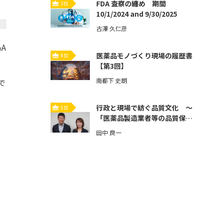
FDA 査察の纏め 期間
3位
10/1/2024 and 9/30/2025
古澤 久仁彦
A
医薬品モノづくり現場の履歴書
4位
【第3回】
南都下 史朗
うで
行政と現場で紡ぐ品質文化 ～
5位
「医薬品製造業者等の品質保証
体制強化」とその先へ～【第3
田中 良一
回】