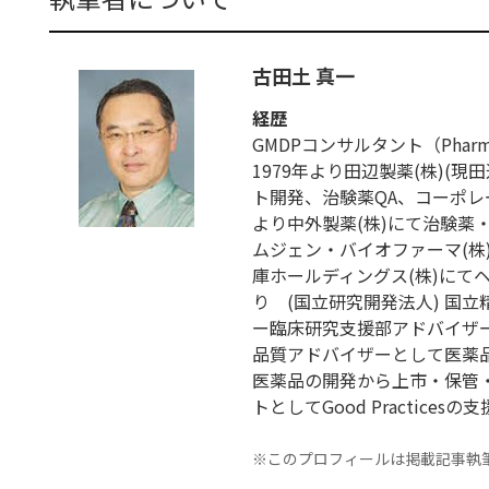
古田土 真一
経歴
GMDPコンサルタント（Pharmaceut
1979年より田辺製薬(株)(
ト開発、治験薬QA、コーポレー
より中外製薬(株)にて治験薬
ムジェン・バイオファーマ(株)に
庫ホールディングス(株)にて
り (国立研究開発法人) 国
ー臨床研究支援部アドバイザー
品質アドバイザーとして医薬
医薬品の開発から上市・保管
トとしてGood Practices
※このプロフィールは掲載記事執