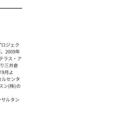
プロジェク
。2009年
ステラス・ア
より三井倉
年9月よ
カルセンタ
ン(株)の
ンサルタン