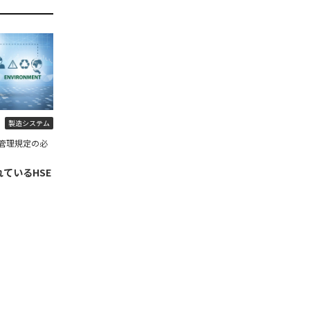
製造システム
管理規定の必
ているHSE
】