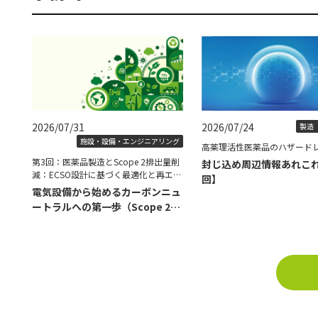
2026/07/31
2026/07/24
製造（
施設・設備・エンジニアリング
高薬理活性医薬品のハザード
第3回：医薬品製造とScope 2排出量削
封じ込め周辺情報あれこ
減：ECSO設計に基づく最適化と再エネ
回】
導入の具体策
電気設備から始めるカーボンニュ
ートラルへの第一歩（Scope 2削
減編）