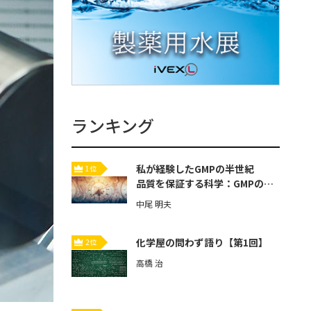
ランキング
私が経験したGMPの半世紀
1位
品質を保証する科学：GMPの歴
史と本質【第3回】
中尾 明夫
化学屋の問わず語り【第1回】
2位
高橋 治