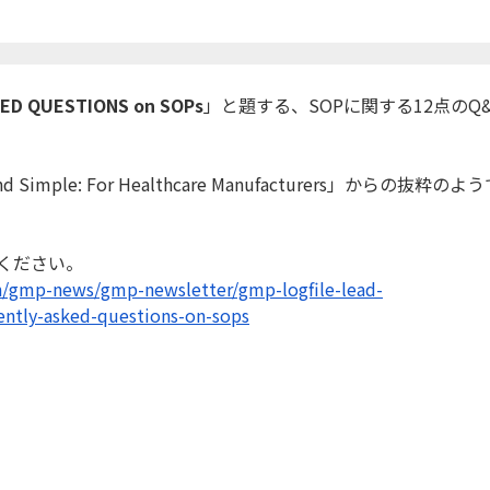
KED QUESTIONS on SOPs
」と題する、SOPに関する12点のQ&
d Simple: For Healthcare Manufacturers」からの抜粋のよ
照ください。
n/gmp-news/gmp-
newsletter/gmp-logfile-lead-
ently-asked-
questions-on-sops