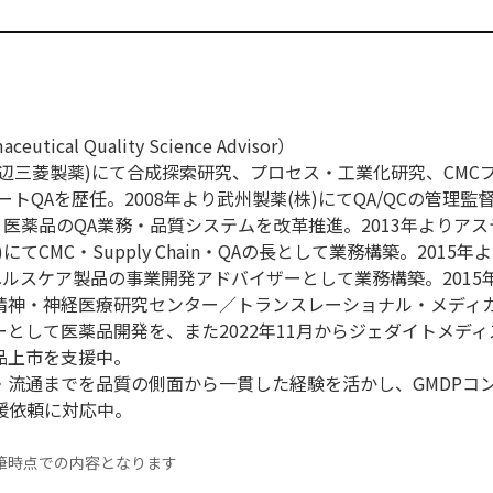
ical Quality Science Advisor）
現田辺三菱製薬)にて合成探索研究、プロセス・工業化研究、CMC
トQAを歴任。2008年より武州製薬(株)にてQA/QCの管理監督
・医薬品のQA業務・品質システムを改革推進。2013年よりア
てCMC・Supply Chain・QAの長として業務構築。2015年
ヘルスケア製品の事業開発アドバイザーとして業務構築。2015
立精神・神経医療研究センター／トランスレーショナル・メディ
として医薬品開発を、また2022年11月からジェダイトメディス
品上市を支援中。
・流通までを品質の側面から一貫した経験を活かし、GMDPコ
の支援依頼に対応中。
筆時点での内容となります