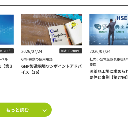
2026/07/24
2026/07/24
GMDP）
製造（GMDP）
レベル
GMP書類の使用用語
社内小型電気器具取扱い
要性
れ【第３
GMP製造現場ワンポイントアドバ
医薬品工場に求められ
イス【16】
要件と事例【第77回
もっと読む