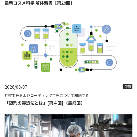
最新コスメ科学 解体新書【第29回】
2026/08/07
製剤
打錠工程およびコーティング工程について解説する
「錠剤の製造法とは」[第４回]（最終回）