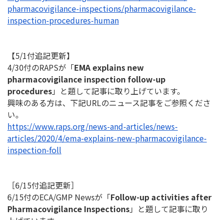
pharmacovigilance-inspections/
pharmacovigilance-
inspection-
procedures-human
【5/1付追記更新】
4/30付のRAPSが「
EMA explains new
pharmacovigilance inspection follow-up
procedures
」と題して記事に取り上げています。
興味のある方は、下記URLのニュース記事をご参照くださ
い。
https://www.raps.org/news-and-
articles/news-
articles/2020/4/
ema-explains-new-
pharmacovigilance-
inspection-
foll
［6/15付追記更新］
6/15付のECA/GMP Newsが「
Follow-up activities after
Pharmacovigilance Inspections
」と題して記事に取り