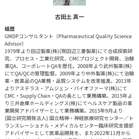
古田土 真一
経歴
GMDPコンサルタント（Pharmaceutical Quality Science
Advisor）
1979年より田辺製薬(株)(現田辺三菱製薬)にて合成探索研
究、プロセス・工業化研究、CMCプロジェクト開発、治験
薬QA、コーポレートQAを歴任。2008年より武州製薬(株)
にてQA/QCの管理監督。2009年より中外製薬(株)にて治験
薬・医薬品のQA業務・品質システムを改革推進。2013年
よりアステラス・アムジェン・バイオファーマ(株)にて
CMC・Supply Chain・QAの長として業務構築。2015年よ
り三井倉庫ホールディングス(株)にてヘルスケア製品の事
業開発アドバイザーとして業務構築。2015年9月より
(国立研究開発法人) 国立精神・神経医療研究センター／ト
ランスレーショナル・メディカルセンター臨床研究支援部
アドバイザーとして医薬品開発を、また2022年11月から