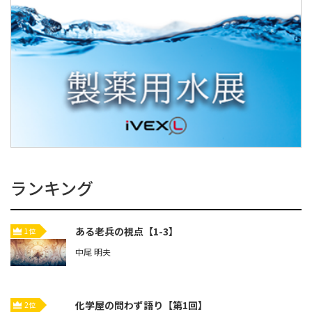
ランキング
ある老兵の視点【1-3】
1位
中尾 明夫
化学屋の問わず語り【第1回】
2位