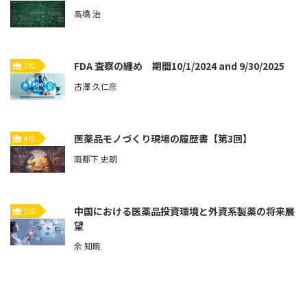
高橋 治
FDA 査察の纏め 期間10/1/2024 and 9/30/2025
3位
古澤 久仁彦
医薬品モノづくり現場の履歴書【第3回】
4位
南都下 史朗
中国における医薬品投資環境と外資系製薬の将来展
5位
望
余 知暁