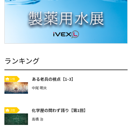
ランキング
ある老兵の視点【1-3】
1位
中尾 明夫
化学屋の問わず語り【第1回】
2位
高橋 治