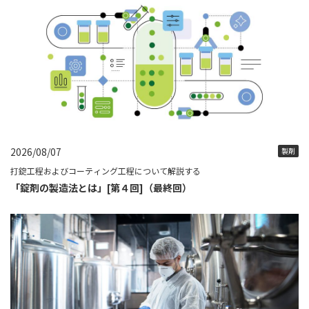
2026/08/07
製剤
打錠工程およびコーティング工程について解説する
「錠剤の製造法とは」[第４回]（最終回）