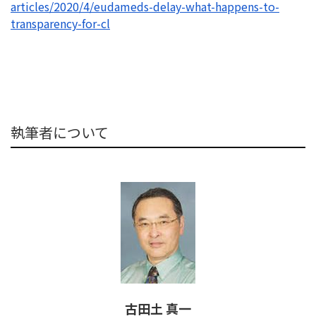
articles/2020/4/
eudameds-delay-what-happens-
to-
transparency-for-cl
執筆者について
古田土 真一