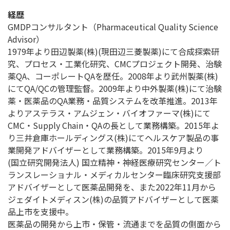
経歴
GMDPコンサルタント（Pharmaceutical Quality Science
Advisor）
1979年より田辺製薬(株)(現田辺三菱製薬)にて合成探索研
究、プロセス・工業化研究、CMCプロジェクト開発、治験
薬QA、コーポレートQAを歴任。2008年より武州製薬(株)
にてQA/QCの管理監督。2009年より中外製薬(株)にて治験
薬・医薬品のQA業務・品質システムを改革推進。2013年
よりアステラス・アムジェン・バイオファーマ(株)にて
CMC・Supply Chain・QAの長として業務構築。2015年よ
り三井倉庫ホールディングス(株)にてヘルスケア製品の事
業開発アドバイザーとして業務構築。2015年9月より
(国立研究開発法人) 国立精神・神経医療研究センター／ト
ランスレーショナル・メディカルセンター臨床研究支援部
アドバイザーとして医薬品開発を、また2022年11月から
ジェダイトメディスン(株)の品質アドバイザーとして医薬
品上市を支援中。
医薬品の開発から上市・保管・流通までを品質の側面から