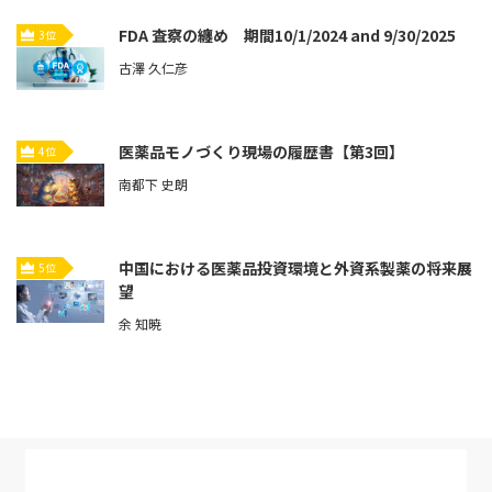
FDA 査察の纏め 期間10/1/2024 and 9/30/2025
3位
古澤 久仁彦
医薬品モノづくり現場の履歴書【第3回】
4位
南都下 史朗
中国における医薬品投資環境と外資系製薬の将来展
5位
望
余 知暁