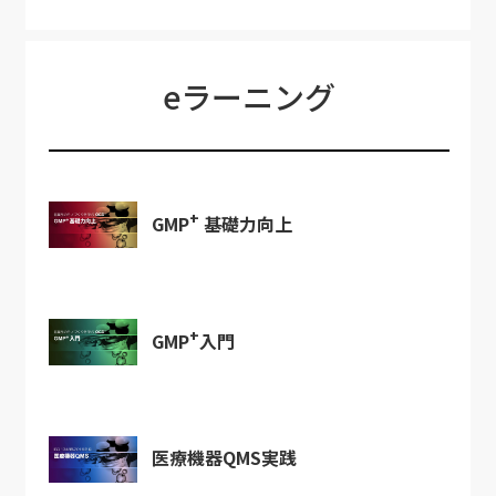
eラーニング
+
GMP
基礎力向上
+
GMP
入門
医療機器QMS実践