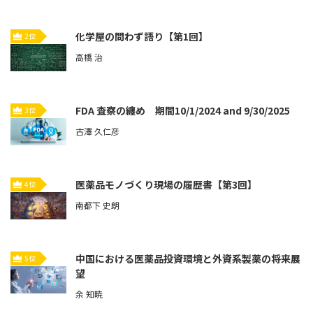
化学屋の問わず語り【第1回】
2位
高橋 治
FDA 査察の纏め 期間10/1/2024 and 9/30/2025
3位
古澤 久仁彦
医薬品モノづくり現場の履歴書【第3回】
4位
南都下 史朗
中国における医薬品投資環境と外資系製薬の将来展
5位
望
余 知暁