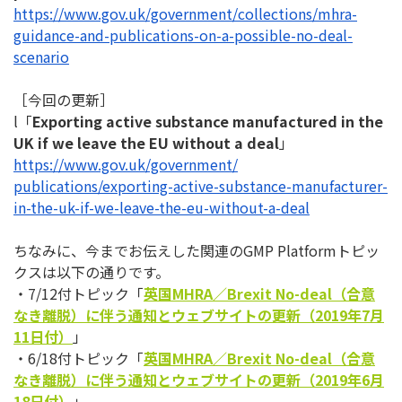
https://www.gov.uk/government/
collections/mhra-
guidance-and-
publications-on-a-possible-no-
deal-
scenario
［今回の更新］
l「
Exporting active substance manufactured in the
UK if we leave the EU without a deal
」
https://www.gov.uk/government/
publications/exporting-active-
substance-manufacturer-
in-the-
uk-if-we-leave-the-eu-without-
a-deal
ちなみに、今までお伝えした関連のGMP Platformトピッ
クスは以下の通りです。
・7/12付トピック「
英国MHRA／Brexit No-deal（合意
なき離脱）に伴う通知とウェブサイトの更新（2019年7月
11日付）
」
・6/18付トピック「
英国MHRA／Brexit No-deal（合意
なき離脱）に伴う通知とウェブサイトの更新（2019年6月
18日付）
」