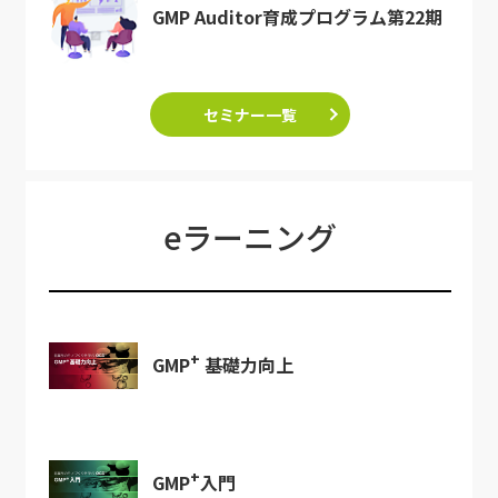
GMP Auditor育成プログラム第22期
セミナー一覧
eラーニング
+
GMP
基礎力向上
+
GMP
入門