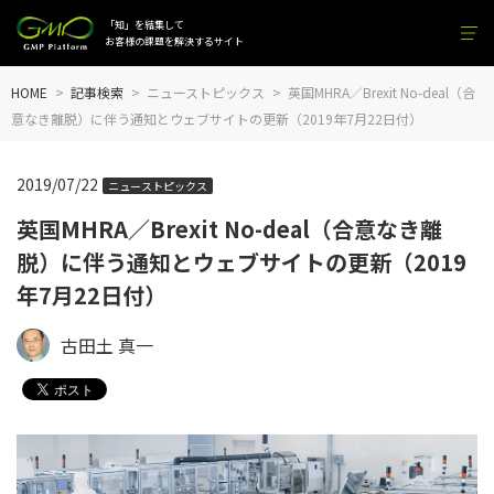
「知」を結集して
お客様の課題を解決するサイト
HOME
記事検索
ニューストピックス
英国MHRA／Brexit No-deal（合
意なき離脱）に伴う通知とウェブサイトの更新（2019年7月22日付）
2019/07/22
ニューストピックス
英国MHRA／Brexit No-deal（合意なき離
脱）に伴う通知とウェブサイトの更新（2019
年7月22日付）
古田土 真一