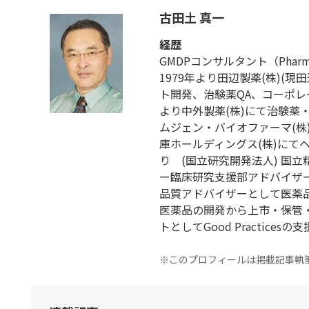
古田土 真一
経歴
GMDPコンサルタント（Pharmaceut
1979年より田辺製薬(株)(
ト開発、治験薬QA、コーポレー
より中外製薬(株)にて治験薬
ムジェン・バイオファーマ(株)に
庫ホールディングス(株)にて
り (国立研究開発法人) 国
ー臨床研究支援部アドバイザー
品質アドバイザーとして医薬
医薬品の開発から上市・保管
トとしてGood Practices
※このプロフィールは掲載記事執