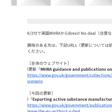
6/3付で英国MHRAからBrexit No-dea
興味のある方は、下記URLs（更新については
ください。
［全体のウェブサイト］
l更新「
MHRA guidance and publications on 
https://www.gov.uk/government/
collections
scenario
［今回の更新］
l「
Exporting active substance manufacture
https://www.gov.uk/government/
publication
leave-the-eu-without-
a-deal