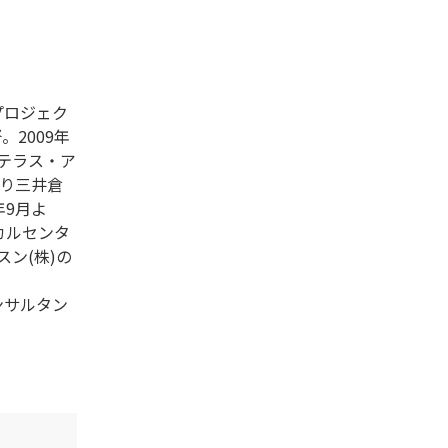
プロジェク
。2009年
ステラス・ア
より三井倉
年9月よ
カルセンタ
ン(株)の
ンサルタン