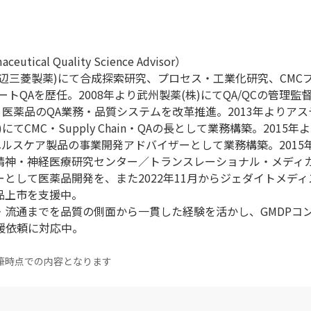
ical Quality Science Advisor）
現田辺三菱製薬)にて合成探索研究、プロセス・工業化研究、CMC
トQAを歴任。2008年より武州製薬(株)にてQA/QCの管理監督
・医薬品のQA業務・品質システムを改革推進。2013年よりア
てCMC・Supply Chain・QAの長として業務構築。2015年
ヘルスケア製品の事業開発アドバイザーとして業務構築。2015
立精神・神経医療研究センター／トランスレーショナル・メディ
として医薬品開発を、また2022年11月からジェダイトメディス
品上市を支援中。
・流通までを品質の側面から一貫した経験を活かし、GMDPコ
の支援依頼に対応中。
筆時点での内容となります