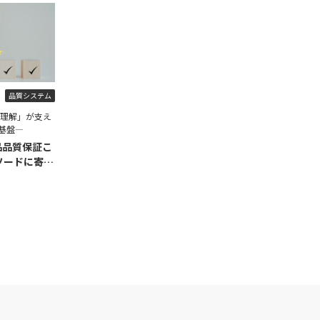
品質システム
程理解」が支え
基盤―
品品質保証こ
ソードに寄せ