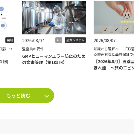
2026/08/07
2026/08/07
製剤
AD
品質システム
工程につ
監査員の要件
知識から理解へ ―「工
る製造管理と品質保証の
GMPヒューマンエラー防止のため
４回]
【2026年8月】医薬
の文書管理【第105回】
ぼれ話 ～旅のエピ
て～
もっと読む