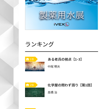
ランキング
ある老兵の視点【1-3】
1位
中尾 明夫
化学屋の問わず語り【第1回】
2位
高橋 治