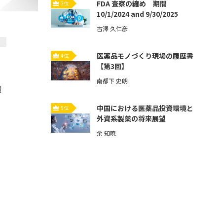
FDA 査察の纏め 期間
3位
10/1/2024 and 9/30/2025
古澤 久仁彦
医薬品モノづくり現場の履歴書
4位
【第3回】
南都下 史朗
照
中国における医薬品投資環境と
5位
外資系製薬の将来展望
余 知暁