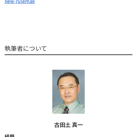
new-rulemak
執筆者について
古田土 真一
経歴