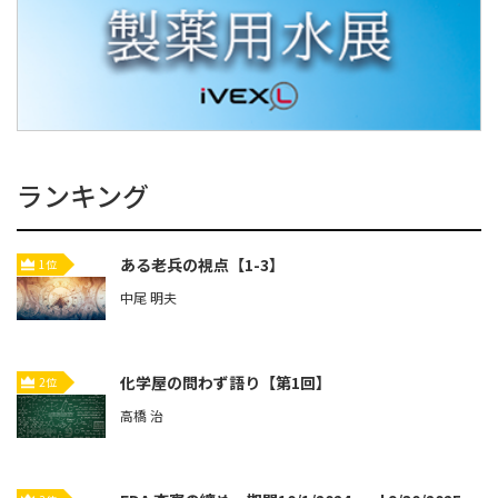
ランキング
ある老兵の視点【1-3】
1位
中尾 明夫
化学屋の問わず語り【第1回】
2位
高橋 治