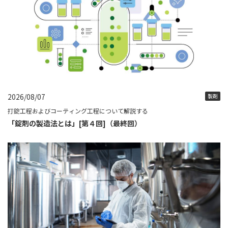
2026/08/07
製剤
打錠工程およびコーティング工程について解説する
「錠剤の製造法とは」[第４回]（最終回）