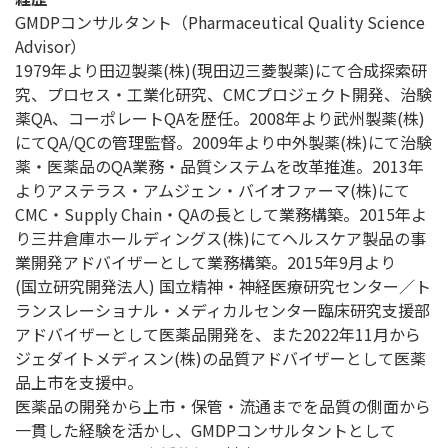
GMDPコンサルタント（Pharmaceutical Quality Science
Advisor）
1979年より田辺製薬(株)(現田辺三菱製薬)にて合成探索研
究、プロセス・工業化研究、CMCプロジェクト開発、治験
薬QA、コーポレートQAを歴任。2008年より武州製薬(株)
にてQA/QCの管理監督。2009年より中外製薬(株)にて治験
薬・医薬品のQA業務・品質システムを改革推進。2013年
よりアステラス・アムジェン・バイオファーマ(株)にて
CMC・Supply Chain・QAの長として業務構築。2015年よ
り三井倉庫ホールディングス(株)にてヘルスケア製品の事
業開発アドバイザーとして業務構築。2015年9月より
(国立研究開発法人) 国立精神・神経医療研究センター／ト
ランスレーショナル・メディカルセンター臨床研究支援部
アドバイザーとして医薬品開発を、また2022年11月から
ジェダイトメディスン(株)の品質アドバイザーとして医薬
品上市を支援中。
医薬品の開発から上市・保管・流通までを品質の側面から
一貫した経験を活かし、GMDPコンサルタントとして