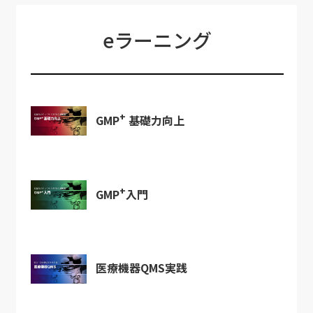
eラーニング
+
GMP
基礎力向上
+
GMP
入門
医療機器QMS実践