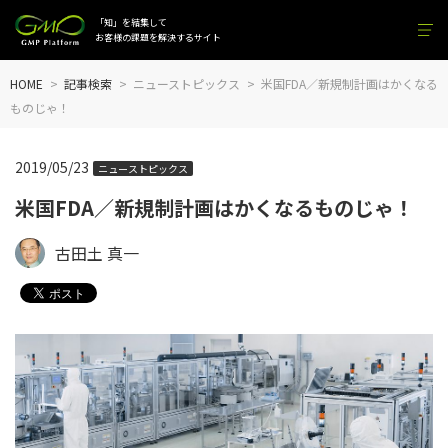
「知」を結集して
お客様の課題を解決するサイト
HOME
記事検索
ニューストピックス
米国FDA／新規制計画はかくなる
ものじゃ！
2019/05/23
ニューストピックス
米国FDA／新規制計画はかくなるものじゃ！
古田土 真一