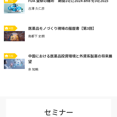
FDA 査察の纏め 期間10/1/2024 and 9/30/2025
3位
古澤 久仁彦
医薬品モノづくり現場の履歴書【第3回】
4位
南都下 史朗
中国における医薬品投資環境と外資系製薬の将来展
5位
望
余 知暁
セミナー