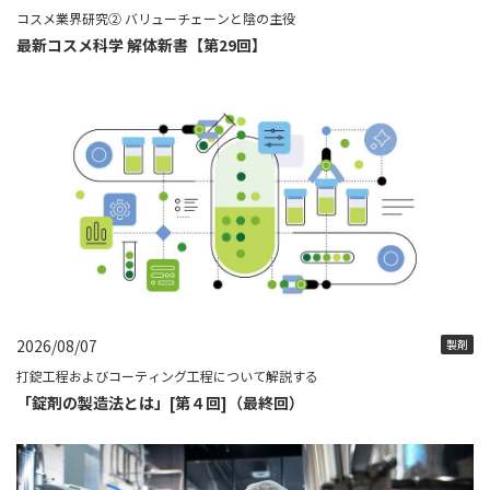
コスメ業界研究② バリューチェーンと陰の主役
最新コスメ科学 解体新書【第29回】
2026/08/07
製剤
打錠工程およびコーティング工程について解説する
「錠剤の製造法とは」[第４回]（最終回）