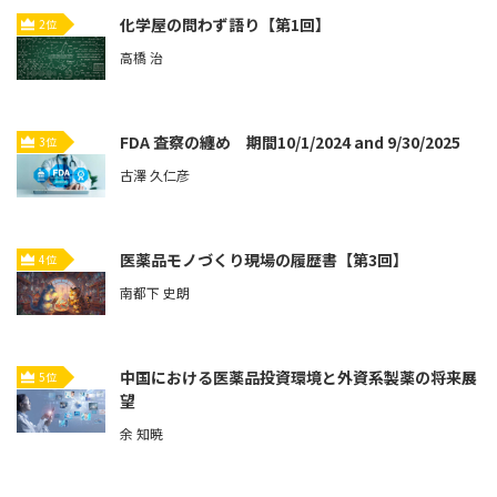
化学屋の問わず語り【第1回】
2位
高橋 治
FDA 査察の纏め 期間10/1/2024 and 9/30/2025
3位
古澤 久仁彦
医薬品モノづくり現場の履歴書【第3回】
4位
南都下 史朗
中国における医薬品投資環境と外資系製薬の将来展
5位
望
余 知暁