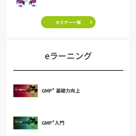
セミナー一覧
eラーニング
+
GMP
基礎力向上
+
GMP
入門