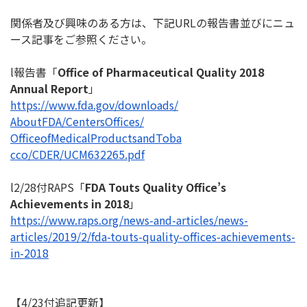
関係者及び興味のある方は、下記URLの報告書並びにニュ
ース記
事をご参照ください。
l報告書「
Office of Pharmaceutical Quality 2018
Annual Report
」
https://www.fda.gov/downloads/
AboutFDA/CentersOffices/
OfficeofMedicalProductsandToba
cco/CDER/UCM632265.pdf
l2/28付RAPS「
FDA Touts Quality Office’s
Achievements in 2018
」
https://www.raps.org/news-and-
articles/news-
articles/2019/2/
fda-touts-quality-offices-
achievements-
in-2018
【4/23付追記更新】