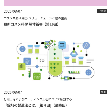
2026/08/07
化粧品
コスメ業界研究② バリューチェーンと陰の主役
最新コスメ科学 解体新書【第29回】
2026/08/07
製剤
打錠工程およびコーティング工程について解説する
「錠剤の製造法とは」[第４回]（最終回）