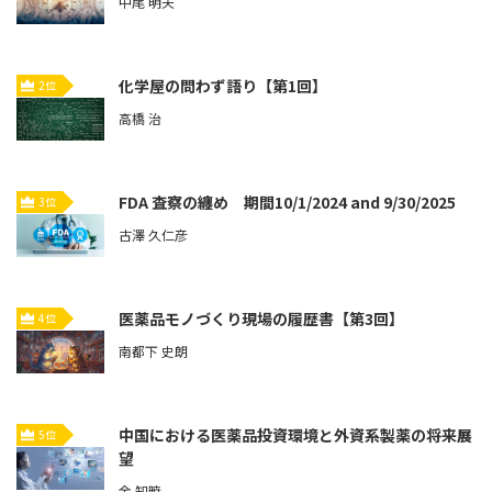
中尾 明夫
化学屋の問わず語り【第1回】
2位
高橋 治
FDA 査察の纏め 期間10/1/2024 and 9/30/2025
3位
古澤 久仁彦
医薬品モノづくり現場の履歴書【第3回】
4位
南都下 史朗
中国における医薬品投資環境と外資系製薬の将来展
5位
望
余 知暁