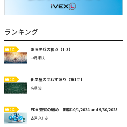
ランキング
ある老兵の視点【1-3】
1位
中尾 明夫
化学屋の問わず語り【第1回】
2位
高橋 治
FDA 査察の纏め 期間10/1/2024 and 9/30/2025
3位
古澤 久仁彦