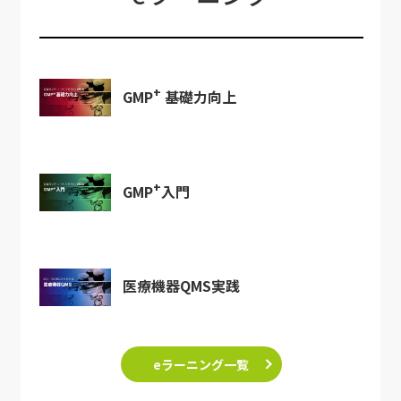
+
GMP
基礎力向上
+
GMP
入門
医療機器QMS実践
eラーニング一覧