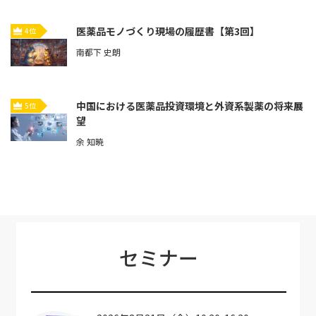
医薬品モノづくり現場の履歴書【第3回】
4位
南都下 史朗
中国における医薬品投資環境と外資系製薬の将来展
5位
望
余 知暁
セミナー