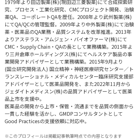
1979年より田辺製薬(株)(現田辺三菱製薬)にて合成探索研
究、プロセス・工業化研究、CMCプロジェクト開発、治験
薬QA、コーポレートQAを歴任。2008年より武州製薬(株)
にてQA/QCの管理監督。2009年より中外製薬(株)にて治験
薬・医薬品のQA業務・品質システムを改革推進。2013年
よりアステラス・アムジェン・バイオファーマ(株)にて
CMC・Supply Chain・QAの長として業務構築。2015年よ
り三井倉庫ホールディングス(株)にてヘルスケア製品の事
業開発アドバイザーとして業務構築。2015年9月より
(国立研究開発法人) 国立精神・神経医療研究センター／ト
ランスレーショナル・メディカルセンター臨床研究支援部
アドバイザーとして医薬品開発を、また2022年11月から
ジェダイトメディスン(株)の品質アドバイザーとして医薬
品上市を支援中。
医薬品の開発から上市・保管・流通までを品質の側面から
一貫した経験を活かし、GMDPコンサルタントとして
Good Practicesの支援依頼に対応中。
※このプロフィールは掲載記事執筆時点での内容となります