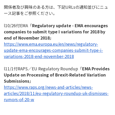
関係者及び興味のある方は、下記URLsの通知並びにニュ
ース記
事をご参照ください。
l10/26付EMA「
Regulatory update - EMA encourages
companies to submit type I variations for 2018 by
end of November 2018
」
https://www.ema.europa.eu/en/
news/regulatory-
update-ema-
encourages-companies-submit-
type-i-
variations-2018-end-
november-2018
l11/1付RAPS／EU Regulatory Roundup「
EMA Provides
Update on Processing of Brexit-Related Variation
Submissions
」
https://www.raps.org/news-and-
articles/news-
articles/2018/
11/eu-regulatory-roundup-uk-
dismisses-
rumors-of-20-w