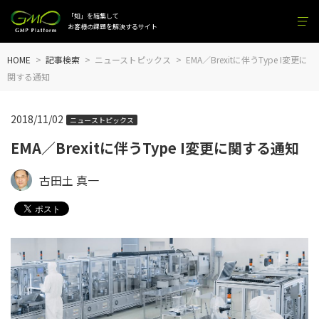
「知」を結集して
お客様の課題を解決するサイト
HOME
記事検索
ニューストピックス
EMA／Brexitに伴うType I変更に
関する通知
2018/11/02
ニューストピックス
EMA／Brexitに伴うType I変更に関する通知
古田土 真一