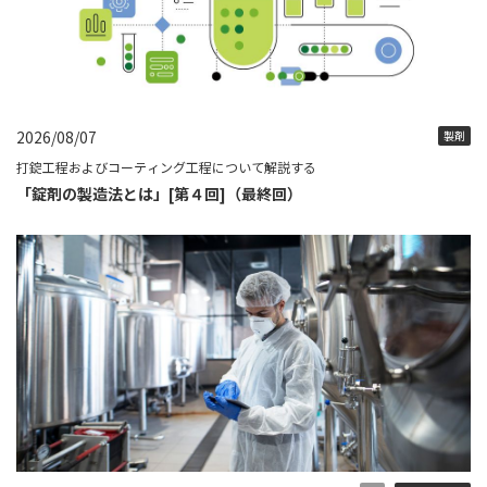
2026/08/07
製剤
打錠工程およびコーティング工程について解説する
「錠剤の製造法とは」[第４回]（最終回）