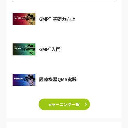
+
GMP
基礎力向上
+
GMP
入門
医療機器QMS実践
eラーニング一覧