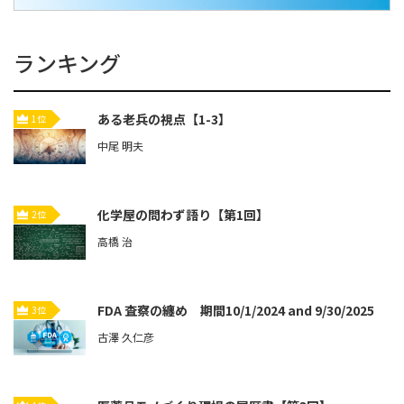
ランキング
ある老兵の視点【1-3】
1位
中尾 明夫
化学屋の問わず語り【第1回】
2位
高橋 治
FDA 査察の纏め 期間10/1/2024 and 9/30/2025
3位
古澤 久仁彦