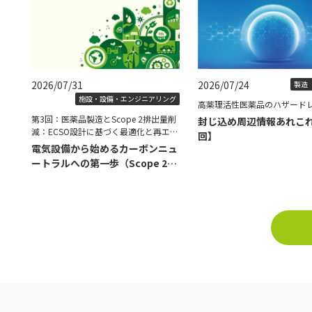
2026/07/31
2026/07/24
製造（
施設・設備・エンジニアリング
高薬理活性医薬品のハザード
第3回：医薬品製造とScope 2排出量削
封じ込め周辺情報あれこ
減：ECSO設計に基づく最適化と再エネ
回】
導入の具体策
電気設備から始めるカーボンニュ
ートラルへの第一歩（Scope 2削
減編）