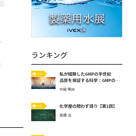
」
。
ランキング
-
私が経験したGMPの半世紀
1位
品質を保証する科学：GMPの歴
史と本質【第3回】
中尾 明夫
化学屋の問わず語り【第1回】
2位
高橋 治