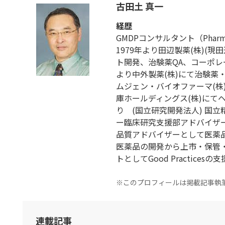
古田土 真一
経歴
GMDPコンサルタント（Pharmaceut
1979年より田辺製薬(株)(
ト開発、治験薬QA、コーポレー
より中外製薬(株)にて治験薬
ムジェン・バイオファーマ(株)に
庫ホールディングス(株)にて
り (国立研究開発法人) 国
ー臨床研究支援部アドバイザー
品質アドバイザーとして医薬
医薬品の開発から上市・保管
トとしてGood Practices
※このプロフィールは掲載記事執
連載記事