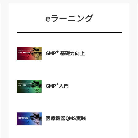
eラーニング
+
GMP
基礎力向上
+
GMP
入門
医療機器QMS実践