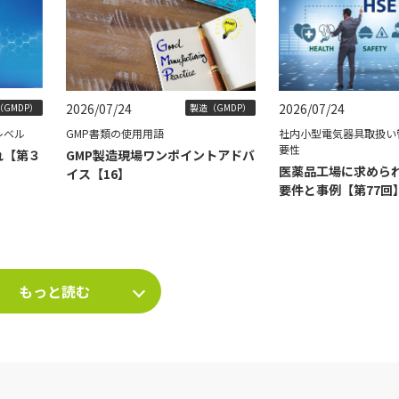
2026/07/24
2026/07/24
GMDP）
製造（GMDP）
レベル
GMP書類の使用用語
社内小型電気器具取扱い
要性
れ【第３
GMP製造現場ワンポイントアドバ
医薬品工場に求められ
イス【16】
要件と事例【第77回
もっと読む