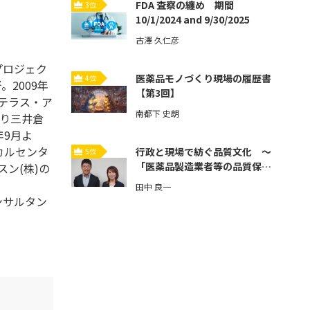
FDA 査察の纏め 期間
3位
10/1/2024 and 9/30/2025
古澤 久仁彦
プロジェク
医薬品モノづくり現場の履歴書
4位
。2009年
【第3回】
ステラス・ア
南都下 史朗
より三井倉
年9月よ
カルセンタ
行政と現場で紡ぐ品質文化 ～
5位
「医薬品製造業者等の品質保証
ン(株)の
体制強化」とその先へ～【第3
田中 良一
回】
ンサルタン