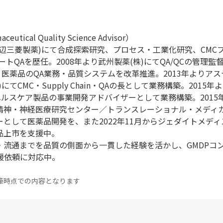
ical Quality Science Advisor）
現田辺三菱製薬)にて合成探索研究、プロセス・工業化研究、CMC
トQAを歴任。2008年より武州製薬(株)にてQA/QCの管理監督
・医薬品のQA業務・品質システムを改革推進。2013年よりア
てCMC・Supply Chain・QAの長として業務構築。2015年
ヘルスケア製品の事業開発アドバイザーとして業務構築。2015
立精神・神経医療研究センター／トランスレーショナル・メディ
として医薬品開発を、また2022年11月からジェダイトメディス
品上市を支援中。
・流通までを品質の側面から一貫した経験を活かし、GMDPコ
の支援依頼に対応中。
筆時点での内容となります