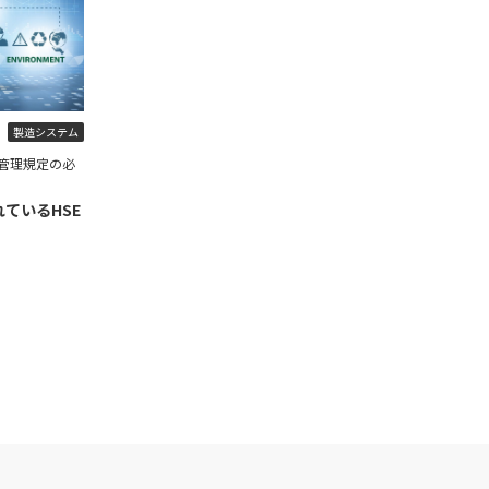
製造システム
管理規定の必
ているHSE
】