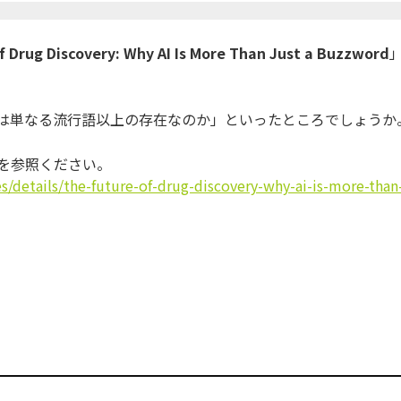
f Drug Discovery: Why AI Is More Than Just a Buzzword
Iは単なる流行語以上の存在なのか」といったところでしょうか
録を参照ください。
s/details/the-future-of-drug-discovery-why-ai-is-more-than