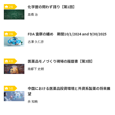
化学屋の問わず語り【第1回】
2位
高橋 治
FDA 査察の纏め 期間10/1/2024 and 9/30/2025
3位
古澤 久仁彦
医薬品モノづくり現場の履歴書【第3回】
4位
南都下 史朗
中国における医薬品投資環境と外資系製薬の将来展
5位
望
余 知暁