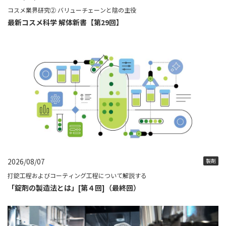
コスメ業界研究② バリューチェーンと陰の主役
最新コスメ科学 解体新書【第29回】
2026/08/07
製剤
打錠工程およびコーティング工程について解説する
「錠剤の製造法とは」[第４回]（最終回）