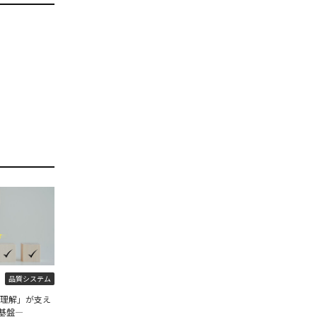
品質システム
程理解」が支え
基盤―