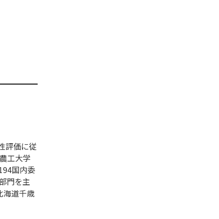
性評価に従
京農工大学
94国内委
全性部門を主
北海道千歳