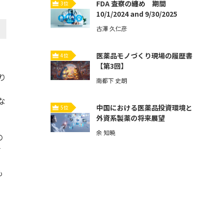
FDA 査察の纏め 期間
3位
10/1/2024 and 9/30/2025
古澤 久仁彦
医薬品モノづくり現場の履歴書
4位
【第3回】
り
南都下 史朗
な
中国における医薬品投資環境と
5位
外資系製薬の将来展望
余 知暁
の
ナ
も