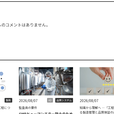
へのコメントはありません。
2026/08/07
2026/08/07
製剤
AD
品質システム
工程につ
監査員の要件
知識から理解へ ―「工
る製造管理と品質保証の
GMPヒューマンエラー防止のため