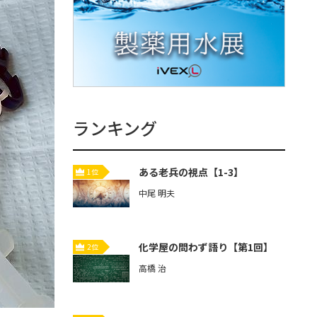
ランキング
ある老兵の視点【1-3】
1位
中尾 明夫
化学屋の問わず語り【第1回】
2位
高橋 治