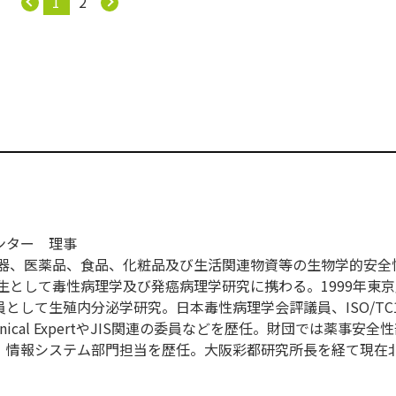
1
2
ンター 理事
機器、医薬品、食品、化粧品及び生活関連物資等の生物学的安全
究生として毒性病理学及び発癌病理学研究に携わる。1999年東
として生殖内分泌学研究。日本毒性病理学会評議員、ISO/TC1
Technical ExpertやJIS関連の委員などを歴任。財団では薬事安
導。情報システム部門担当を歴任。大阪彩都研究所長を経て現在