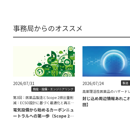
事務局からのオススメ
2026/07/31
2026/07/24
製造（
施設・設備・エンジニアリング
高薬理活性医薬品のハザード
第3回：医薬品製造とScope 2排出量削
封じ込め周辺情報あれこ
減：ECSO設計に基づく最適化と再エネ
回】
導入の具体策
電気設備から始めるカーボンニュ
ートラルへの第一歩（Scope 2削
減編）