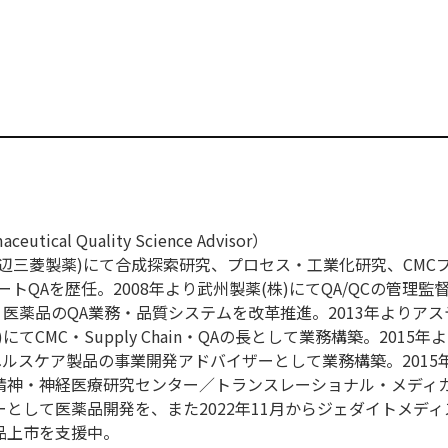
ical Quality Science Advisor）
現田辺三菱製薬)にて合成探索研究、プロセス・工業化研究、CMC
トQAを歴任。2008年より武州製薬(株)にてQA/QCの管理監督
・医薬品のQA業務・品質システムを改革推進。2013年よりア
てCMC・Supply Chain・QAの長として業務構築。2015年
ヘルスケア製品の事業開発アドバイザーとして業務構築。2015
立精神・神経医療研究センター／トランスレーショナル・メディ
として医薬品開発を、また2022年11月からジェダイトメディス
品上市を支援中。