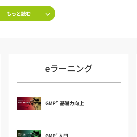
もっと読む
eラーニング
+
GMP
基礎力向上
+
GMP
入門