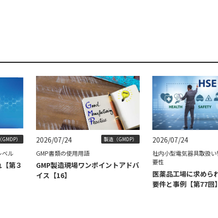
2026/07/24
2026/07/24
GMDP）
製造（GMDP）
レベル
GMP書類の使用用語
社内小型電気器具取扱い
要性
れ【第３
GMP製造現場ワンポイントアドバ
医薬品工場に求められ
イス【16】
要件と事例【第77回