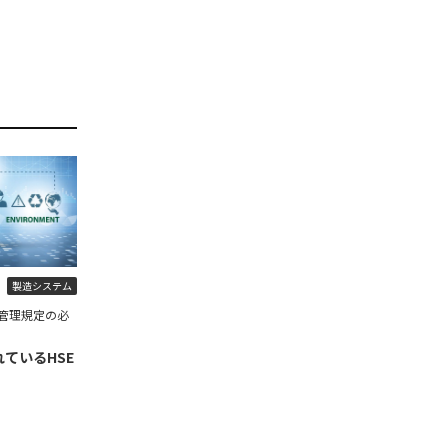
製造システム
管理規定の必
ているHSE
】