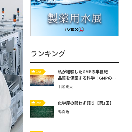
ランキング
私が経験したGMPの半世紀
1位
品質を保証する科学：GMPの歴
史と本質【第3回】
中尾 明夫
化学屋の問わず語り【第1回】
2位
高橋 治