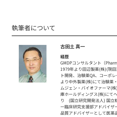
執筆者について
古田土 真一
経歴
GMDPコンサルタント（Pharmaceut
1979年より田辺製薬(株)(
ト開発、治験薬QA、コーポレー
より中外製薬(株)にて治験薬
ムジェン・バイオファーマ(株)に
庫ホールディングス(株)にて
り (国立研究開発法人) 国
ー臨床研究支援部アドバイザー
品質アドバイザーとして医薬