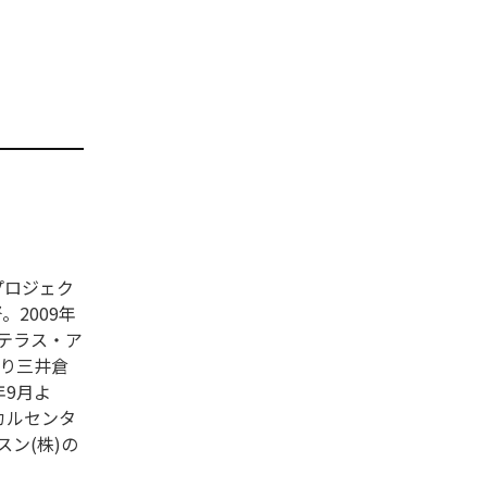
プロジェク
。2009年
ステラス・ア
より三井倉
年9月よ
カルセンタ
ン(株)の