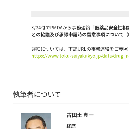
3/24付でPMDAから事務連絡「
医薬品安全性相談
との協議及び承認申請時の留意事項について（Early 
詳細については、下記URLの事務連絡をご参照
https://www.toku-seiyakukyo.jp/data/drug_
執筆者について
古田土 真一
経歴