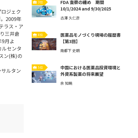
FDA 査察の纏め 期間
3位
10/1/2024 and 9/30/2025
プロジェク
。2009年
古澤 久仁彦
ステラス・ア
より三井倉
医薬品モノづくり現場の履歴書
4位
年9月よ
【第3回】
カルセンタ
南都下 史朗
ン(株)の
中国における医薬品投資環境と
5位
ンサルタン
外資系製薬の将来展望
余 知暁