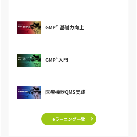
+
GMP
基礎力向上
+
GMP
入門
医療機器QMS実践
eラーニング一覧