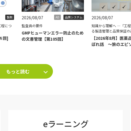
2026/08/07
2026/08/07
製剤
AD
品質システム
工程につ
監査員の要件
知識から理解へ ―「工
る製造管理と品質保証の
GMPヒューマンエラー防止のため
４回]
【2026年8月】医薬
の文書管理【第105回】
ぼれ話 ～旅のエピ
て～
もっと読む
eラーニング