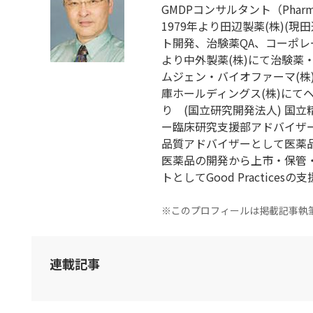
GMDPコンサルタント（Pharmaceut
1979年より田辺製薬(株)(
ト開発、治験薬QA、コーポレー
より中外製薬(株)にて治験薬
ムジェン・バイオファーマ(株)に
庫ホールディングス(株)にて
り (国立研究開発法人) 国
ー臨床研究支援部アドバイザー
品質アドバイザーとして医薬
医薬品の開発から上市・保管
トとしてGood Practices
※このプロフィールは掲載記事執
連載記事