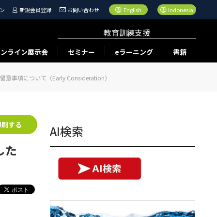
ン
新規会員登録
お問い合わせ
English
Indonesia
教育訓練支援
オンライン展示会
セミナー
eラーニング
書籍
ついて（Early Consideration）
印刷する
AI検索
した