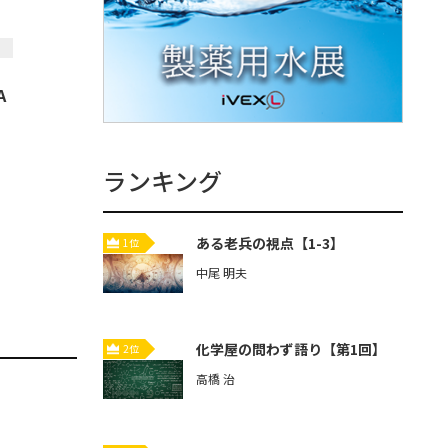
A
ランキング
ある老兵の視点【1-3】
1位
中尾 明夫
化学屋の問わず語り【第1回】
2位
高橋 治