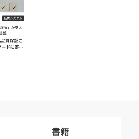
品質システム
程理解」が支え
基盤―
品品質保証こ
ソードに寄せ
書籍