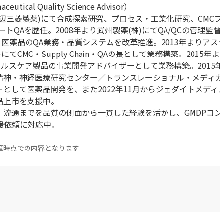
ical Quality Science Advisor）
現田辺三菱製薬)にて合成探索研究、プロセス・工業化研究、CMC
トQAを歴任。2008年より武州製薬(株)にてQA/QCの管理監督
・医薬品のQA業務・品質システムを改革推進。2013年よりア
てCMC・Supply Chain・QAの長として業務構築。2015年
ヘルスケア製品の事業開発アドバイザーとして業務構築。2015
立精神・神経医療研究センター／トランスレーショナル・メディ
として医薬品開発を、また2022年11月からジェダイトメディス
品上市を支援中。
・流通までを品質の側面から一貫した経験を活かし、GMDPコ
の支援依頼に対応中。
筆時点での内容となります