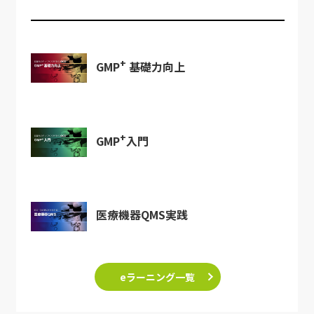
+
GMP
基礎力向上
+
GMP
入門
医療機器QMS実践
eラーニング一覧