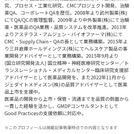
究、プロセス・工業化研究、CMCプロジェクト開発、治験
薬QA、コーポレートQAを歴任。2008年より武州製薬(株)
にてQA/QCの管理監督。2009年より中外製薬(株)にて治験
薬・医薬品のQA業務・品質システムを改革推進。2013年
よりアステラス・アムジェン・バイオファーマ(株)にて
CMC・Supply Chain・QAの長として業務構築。2015年よ
り三井倉庫ホールディングス(株)にてヘルスケア製品の事
業開発アドバイザーとして業務構築。2015年9月より
(国立研究開発法人) 国立精神・神経医療研究センター／ト
ランスレーショナル・メディカルセンター臨床研究支援部
アドバイザーとして医薬品開発を、また2022年11月から
ジェダイトメディスン(株)の品質アドバイザーとして医薬
品上市を支援中。
医薬品の開発から上市・保管・流通までを品質の側面から
一貫した経験を活かし、GMDPコンサルタントとして
Good Practicesの支援依頼に対応中。
※このプロフィールは掲載記事執筆時点での内容となります