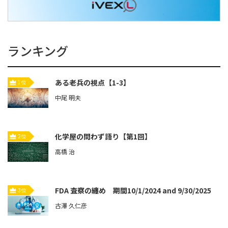
ランキング
ある老兵の視点【1-3】
1位
中尾 明夫
化学屋の問わず語り【第1回】
2位
高橋 治
FDA 査察の纏め 期間10/1/2024 and 9/30/2025
3位
古澤 久仁彦