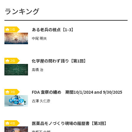
ランキング
ある老兵の視点【1-3】
1位
中尾 明夫
化学屋の問わず語り【第1回】
2位
高橋 治
FDA 査察の纏め 期間10/1/2024 and 9/30/2025
3位
古澤 久仁彦
医薬品モノづくり現場の履歴書【第3回】
4位
南都下 史朗