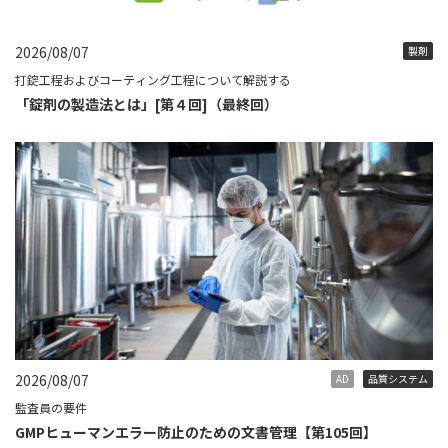
2026/08/07
製剤
打錠工程およびコーティング工程について解説する
「錠剤の製造法とは」[第４回]（最終回）
2026/08/07
AD
品質システム
監査員の要件
GMPヒューマンエラー防止のための文書管理【第105回】