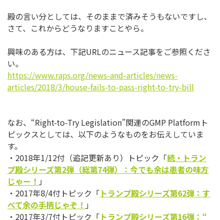
殿の言い分としては、そのままで済みそうもないですし、
さて、
これからどうなりますことやら。
興味のある方は、下記URLのニュース記事をご参照くださ
い。
https://www.raps.org/news-and-
articles/news-
articles/2018/3/
house-fails-to-pass-right-to-
try-bill
なお、“Right-to-Try Legislation”関連のGMP Platformト
ピックスとしては、
以下のようなものをお伝えしていま
す。
・2018年1/12付（追記更新あり）トピック「
続・
トラン
プ殿シリーズ第
2
弾（総第
74
弾）：
今でも余は患者の味方
じゃー！
」
・2017年8/4付トピック「
トランプ殿シリーズ第
62
弾：
す
べて余の手柄じゃぞ！
」
・2017年3/7付トピック「
トランプ殿シリーズ第
16
弾：
“