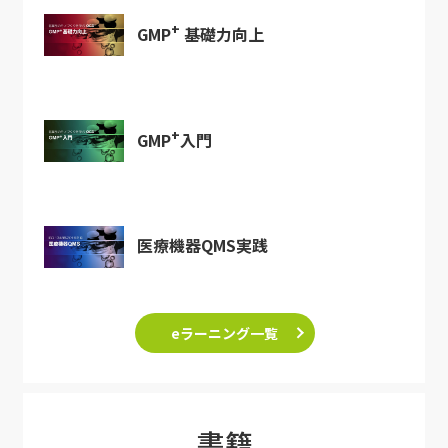
+
GMP
基礎力向上
+
GMP
入門
医療機器QMS実践
eラーニング一覧
書籍