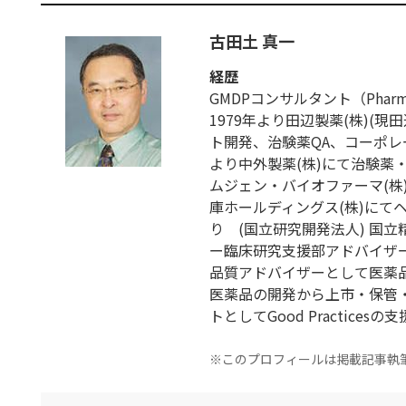
古田土 真一
経歴
GMDPコンサルタント（Pharmaceut
1979年より田辺製薬(株)(
ト開発、治験薬QA、コーポレー
より中外製薬(株)にて治験薬
ムジェン・バイオファーマ(株)に
庫ホールディングス(株)にて
り (国立研究開発法人) 国
ー臨床研究支援部アドバイザー
品質アドバイザーとして医薬
医薬品の開発から上市・保管
トとしてGood Practices
※このプロフィールは掲載記事執