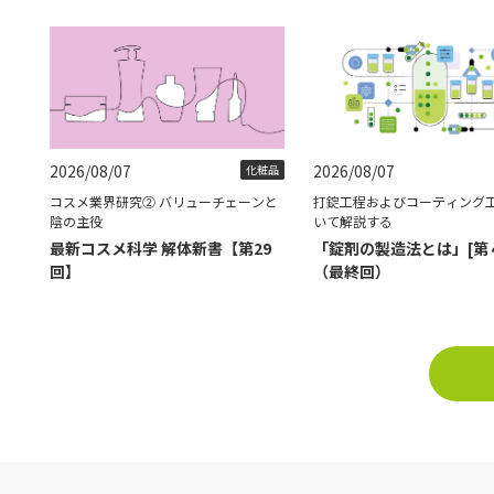
2026/08/07
2026/08/07
化粧品
コスメ業界研究② バリューチェーンと
打錠工程およびコーティング
陰の主役
いて解説する
最新コスメ科学 解体新書【第29
「錠剤の製造法とは」[第
回】
（最終回）