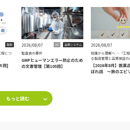
2026/08/07
2026/08/07
製剤
AD
品質システム
工程につ
監査員の要件
知識から理解へ ―「工
る製造管理と品質保証の
GMPヒューマンエラー防止のため
４回]
【2026年8月】医薬
の文書管理【第105回】
ぼれ話 ～旅のエピ
て～
もっと読む