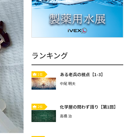
ランキング
ある老兵の視点【1-3】
1位
中尾 明夫
化学屋の問わず語り【第1回】
2位
高橋 治