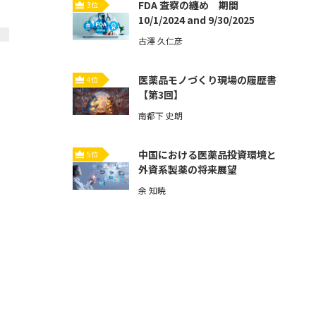
FDA 査察の纏め 期間
3位
10/1/2024 and 9/30/2025
古澤 久仁彦
医薬品モノづくり現場の履歴書
4位
【第3回】
南都下 史朗
中国における医薬品投資環境と
5位
外資系製薬の将来展望
余 知暁