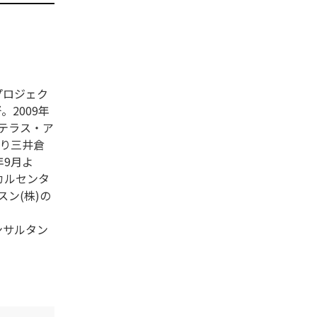
プロジェク
。2009年
ステラス・ア
より三井倉
年9月よ
カルセンタ
ン(株)の
ンサルタン