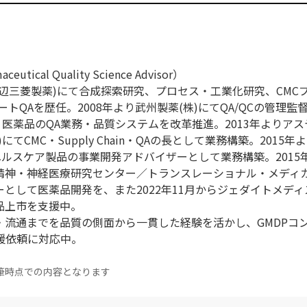
ical Quality Science Advisor）
現田辺三菱製薬)にて合成探索研究、プロセス・工業化研究、CMC
トQAを歴任。2008年より武州製薬(株)にてQA/QCの管理監督
・医薬品のQA業務・品質システムを改革推進。2013年よりア
てCMC・Supply Chain・QAの長として業務構築。2015年
ヘルスケア製品の事業開発アドバイザーとして業務構築。2015
立精神・神経医療研究センター／トランスレーショナル・メディ
として医薬品開発を、また2022年11月からジェダイトメディス
品上市を支援中。
・流通までを品質の側面から一貫した経験を活かし、GMDPコ
の支援依頼に対応中。
筆時点での内容となります