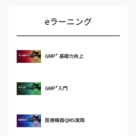
eラーニング
+
GMP
基礎力向上
+
GMP
入門
医療機器QMS実践