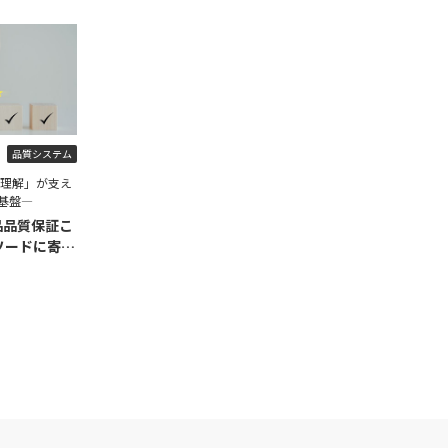
品質システム
程理解」が支え
基盤―
品品質保証こ
ソードに寄せ