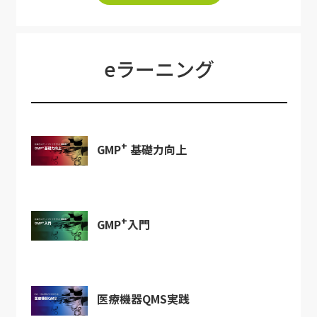
eラーニング
+
GMP
基礎力向上
+
GMP
入門
医療機器QMS実践