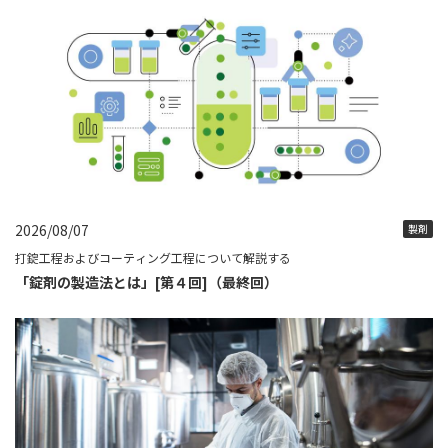
2026/08/07
製剤
打錠工程およびコーティング工程について解説する
「錠剤の製造法とは」[第４回]（最終回）