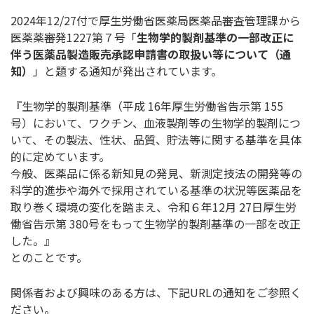
2024年12/27付で厚生労働省医薬局医薬品審査管理課から
医薬薬審発1227第７号「
生物学的製剤基準の一部改正に
伴う医薬品製造販売承認申請書の取扱い等について（通
知）
」と題する通知が発出されています。
『生物学的製剤基準（平成 16年厚生労働省告示第 155
号）において、ワクチン、血液製剤等の生物学的製剤につ
いて、その製法、性状、品質、貯法等に関する基準を具体
的に定めています。
今般、医薬品に係る新知見の発見、新測定技法の開発等の
科学的進歩や海外で採用されている基準の状況等医薬品を
取り巻く環境の変化を踏まえ、令和６年12月 27日厚生労
働省告示第 380号をもって生物学的製剤基準の一部を改正
した。』
とのことです。
関係者および興味のある方は、下記URLの通知をご参照く
ださい。