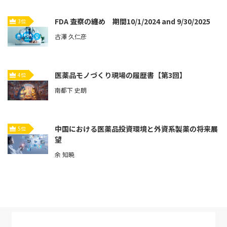
FDA 査察の纏め 期間10/1/2024 and 9/30/2025
3位
古澤 久仁彦
医薬品モノづくり現場の履歴書【第3回】
4位
南都下 史朗
中国における医薬品投資環境と外資系製薬の将来展
5位
望
余 知暁