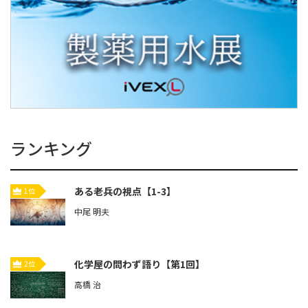
ランキング
ある老兵の視点【1-3】
1位
中尾 明夫
化学屋の問わず語り【第1回】
2位
高橋 治