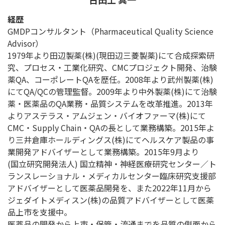
経歴
GMDPコンサルタント（Pharmaceutical Quality Science
Advisor）
1979年より田辺製薬(株)(現田辺三菱製薬)にて合成探索研
究、プロセス・工業化研究、CMCプロジェクト開発、治験
薬QA、コーポレートQAを歴任。2008年より武州製薬(株)
にてQA/QCの管理監督。2009年より中外製薬(株)にて治験
薬・医薬品のQA業務・品質システムを改革推進。2013年
よりアステラス・アムジェン・バイオファーマ(株)にて
CMC・Supply Chain・QAの長として業務構築。2015年よ
り三井倉庫ホールディングス(株)にてヘルスケア製品の事
業開発アドバイザーとして業務構築。2015年9月より
(国立研究開発法人) 国立精神・神経医療研究センター／ト
ランスレーショナル・メディカルセンター臨床研究支援部
アドバイザーとして医薬品開発を、また2022年11月から
ジェダイトメディスン(株)の品質アドバイザーとして医薬
品上市を支援中。
医薬品の開発から上市・保管・流通までを品質の側面から