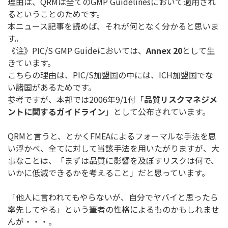
理由は、QRMは全てのGMP Guidelinesにおいて適用され
るということのためです。
本ニュース記事を読めば、それが何となく分かると思いま
す。
《注》PIC/S GMP Guideにおいては、
Annex 20
として生
きています。
こちらの理由は、PIC/S加盟国の中には、ICH加盟国でな
い
諸国があるためです。
参考ですが、本邦では2006年9/1付「
品質リスクマネジメ
ン
トに関するガイドライン
」として公布されています。
QRMと言うと、とかくFMEAによるフォーマルな手法を思
い浮
かべ、全てに対して当該手法を用いたがりますが、大
事なことは、
「まずは品質に影響を及ぼすリスクは何で、
いかに低減できるかを考えること」だと思っています。
「他人に言われてもやらないが、
自分でヤバイと思ったら
率先してやる」
という筆者の性格によるものかもしれませ
んが・・・。