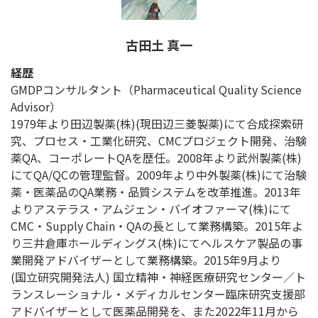
古田土 真一
経歴
GMDPコンサルタント（Pharmaceutical Quality Science
Advisor）
1979年より田辺製薬(株)(現田辺三菱製薬)にて合成探索研
究、プロセス・工業化研究、CMCプロジェクト開発、治験
薬QA、コーポレートQAを歴任。2008年より武州製薬(株)
にてQA/QCの管理監督。2009年より中外製薬(株)にて治験
薬・医薬品のQA業務・品質システムを改革推進。2013年
よりアステラス・アムジェン・バイオファーマ(株)にて
CMC・Supply Chain・QAの長として業務構築。2015年よ
り三井倉庫ホールディングス(株)にてヘルスケア製品の事
業開発アドバイザーとして業務構築。2015年9月より
(国立研究開発法人) 国立精神・神経医療研究センター／ト
ランスレーショナル・メディカルセンター臨床研究支援部
アドバイザーとして医薬品開発を、また2022年11月から