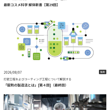
最新コスメ科学 解体新書【第29回】
2026/08/07
製剤
打錠工程およびコーティング工程について解説する
「錠剤の製造法とは」[第４回]（最終回）