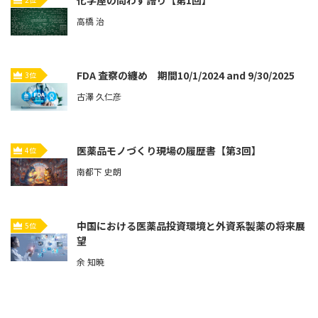
化学屋の問わず語り【第1回】
高橋 治
FDA 査察の纏め 期間10/1/2024 and 9/30/2025
3位
古澤 久仁彦
医薬品モノづくり現場の履歴書【第3回】
4位
南都下 史朗
中国における医薬品投資環境と外資系製薬の将来展
5位
望
余 知暁