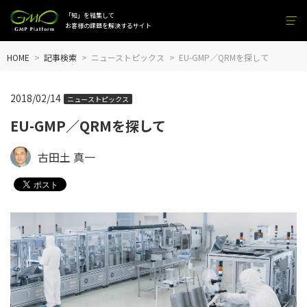
「知」を結集して
お客様の課題を解決するサイト
HOME
記事検索
ニューストピックス
EU-GMP／QRMを探して
2018/02/14
ニューストピックス
EU-GMP／QRMを探して
古田土 真一