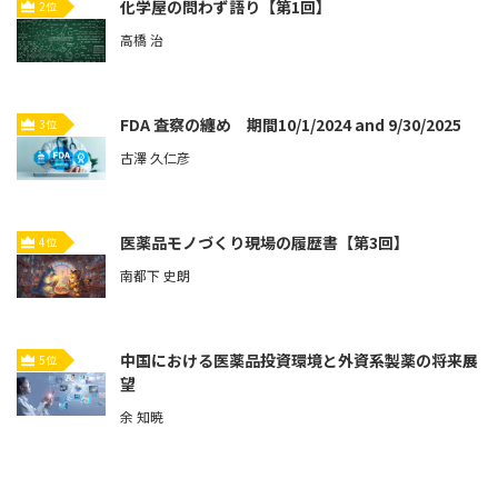
化学屋の問わず語り【第1回】
2位
高橋 治
FDA 査察の纏め 期間10/1/2024 and 9/30/2025
3位
古澤 久仁彦
医薬品モノづくり現場の履歴書【第3回】
4位
南都下 史朗
中国における医薬品投資環境と外資系製薬の将来展
5位
望
余 知暁