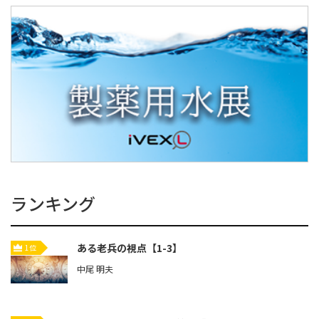
ランキング
ある老兵の視点【1-3】
1位
中尾 明夫