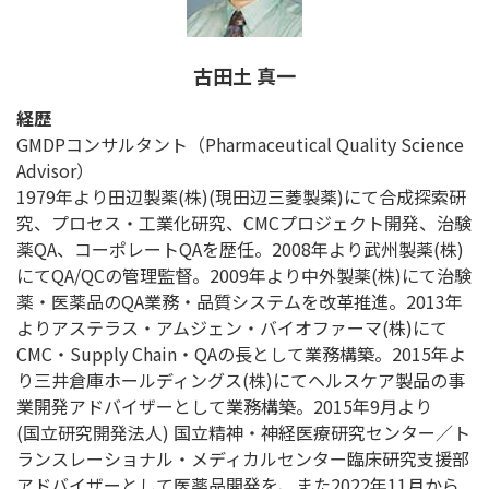
古田土 真一
経歴
GMDPコンサルタント（Pharmaceutical Quality Science
Advisor）
1979年より田辺製薬(株)(現田辺三菱製薬)にて合成探索研
究、プロセス・工業化研究、CMCプロジェクト開発、治験
薬QA、コーポレートQAを歴任。2008年より武州製薬(株)
にてQA/QCの管理監督。2009年より中外製薬(株)にて治験
薬・医薬品のQA業務・品質システムを改革推進。2013年
よりアステラス・アムジェン・バイオファーマ(株)にて
CMC・Supply Chain・QAの長として業務構築。2015年よ
り三井倉庫ホールディングス(株)にてヘルスケア製品の事
業開発アドバイザーとして業務構築。2015年9月より
(国立研究開発法人) 国立精神・神経医療研究センター／ト
ランスレーショナル・メディカルセンター臨床研究支援部
アドバイザーとして医薬品開発を、また2022年11月から