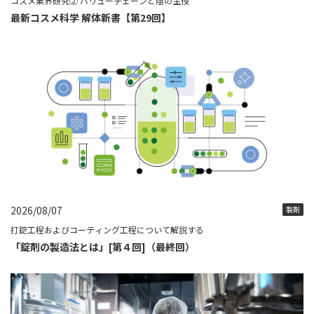
コスメ業界研究② バリューチェーンと陰の主役
最新コスメ科学 解体新書【第29回】
2026/08/07
製剤
打錠工程およびコーティング工程について解説する
「錠剤の製造法とは」[第４回]（最終回）