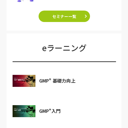
セミナー一覧
eラーニング
+
GMP
基礎力向上
+
GMP
入門