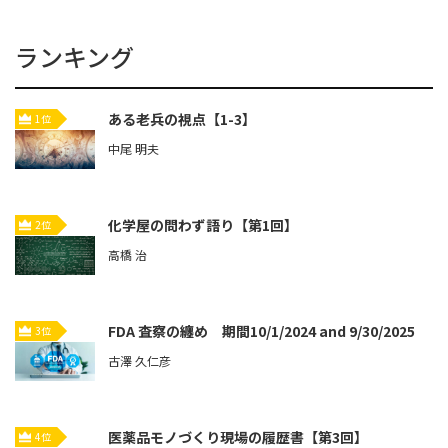
ランキング
ある老兵の視点【1-3】
1位
中尾 明夫
化学屋の問わず語り【第1回】
2位
高橋 治
FDA 査察の纏め 期間10/1/2024 and 9/30/2025
3位
古澤 久仁彦
医薬品モノづくり現場の履歴書【第3回】
4位