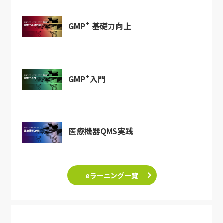
+
GMP
基礎力向上
+
GMP
入門
医療機器QMS実践
eラーニング一覧