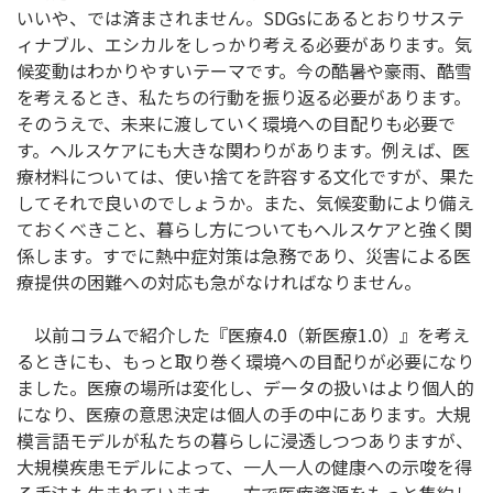
いいや、では済まされません。SDGsにあるとおりサステ
ィナブル、エシカルをしっかり考える必要があります。気
候変動はわかりやすいテーマです。今の酷暑や豪雨、酷雪
を考えるとき、私たちの行動を振り返る必要があります。
そのうえで、未来に渡していく環境への目配りも必要で
す。ヘルスケアにも大きな関わりがあります。例えば、医
療材料については、使い捨てを許容する文化ですが、果た
してそれで良いのでしょうか。また、気候変動により備え
ておくべきこと、暮らし方についてもヘルスケアと強く関
係します。すでに熱中症対策は急務であり、災害による医
療提供の困難への対応も急がなければなりません。
以前コラムで紹介した『医療4.0（新医療1.0）』を考え
るときにも、もっと取り巻く環境への目配りが必要になり
ました。医療の場所は変化し、データの扱いはより個人的
になり、医療の意思決定は個人の手の中にあります。大規
模言語モデルが私たちの暮らしに浸透しつつありますが、
大規模疾患モデルによって、一人一人の健康への示唆を得
る手法も生まれています。一方で医療資源をもっと集約し