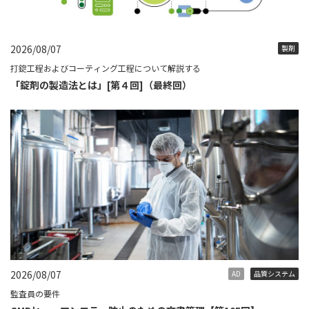
2026/08/07
製剤
打錠工程およびコーティング工程について解説する
「錠剤の製造法とは」[第４回]（最終回）
2026/08/07
AD
品質システム
監査員の要件