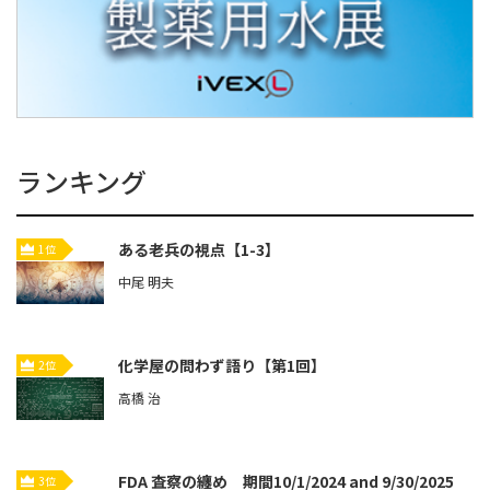
ランキング
ある老兵の視点【1-3】
1位
中尾 明夫
化学屋の問わず語り【第1回】
2位
高橋 治
FDA 査察の纏め 期間10/1/2024 and 9/30/2025
3位