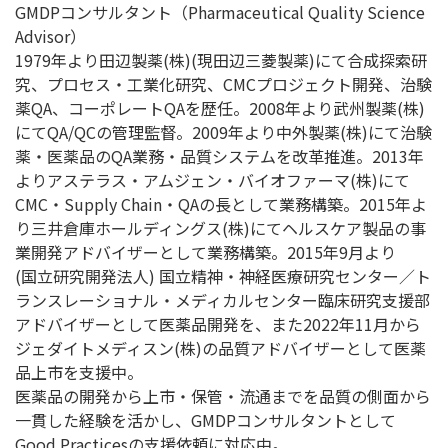
GMDPコンサルタント（Pharmaceutical Quality Science
Advisor）
1979年より田辺製薬(株)(現田辺三菱製薬)にて合成探索研
究、プロセス・工業化研究、CMCプロジェクト開発、治験
薬QA、コーポレートQAを歴任。2008年より武州製薬(株)
にてQA/QCの管理監督。2009年より中外製薬(株)にて治験
薬・医薬品のQA業務・品質システムを改革推進。2013年
よりアステラス・アムジェン・バイオファーマ(株)にて
CMC・Supply Chain・QAの長として業務構築。2015年よ
り三井倉庫ホールディングス(株)にてヘルスケア製品の事
業開発アドバイザーとして業務構築。2015年9月より
(国立研究開発法人) 国立精神・神経医療研究センター／ト
ランスレーショナル・メディカルセンター臨床研究支援部
アドバイザーとして医薬品開発を、また2022年11月から
ジェダイトメディスン(株)の品質アドバイザーとして医薬
品上市を支援中。
医薬品の開発から上市・保管・流通までを品質の側面から
一貫した経験を活かし、GMDPコンサルタントとして
Good Practicesの支援依頼に対応中。