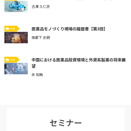
古澤 久仁彦
医薬品モノづくり現場の履歴書【第3回】
4位
南都下 史朗
中国における医薬品投資環境と外資系製薬の将来展
5位
望
余 知暁
セミナー