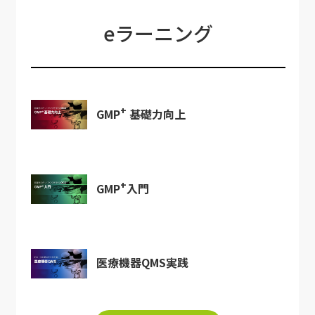
eラーニング
+
GMP
基礎力向上
+
GMP
入門
医療機器QMS実践