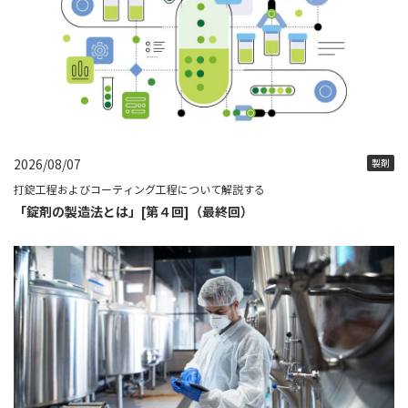
2026/08/07
製剤
打錠工程およびコーティング工程について解説する
「錠剤の製造法とは」[第４回]（最終回）