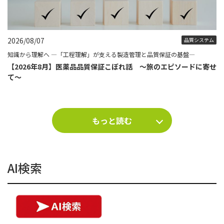
2026/08/07
品質システム
知識から理解へ ―「工程理解」が支える製造管理と品質保証の基盤―
【2026年8月】医薬品品質保証こぼれ話 ～旅のエピソードに寄せ
て～
もっと読む
AI検索