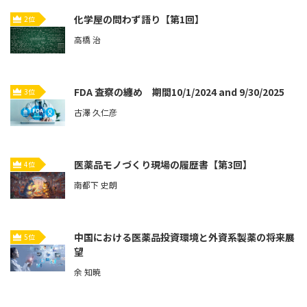
化学屋の問わず語り【第1回】
2位
高橋 治
FDA 査察の纏め 期間10/1/2024 and 9/30/2025
3位
古澤 久仁彦
医薬品モノづくり現場の履歴書【第3回】
4位
南都下 史朗
中国における医薬品投資環境と外資系製薬の将来展
5位
望
余 知暁