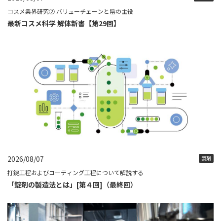
コスメ業界研究② バリューチェーンと陰の主役
最新コスメ科学 解体新書【第29回】
2026/08/07
製剤
打錠工程およびコーティング工程について解説する
「錠剤の製造法とは」[第４回]（最終回）