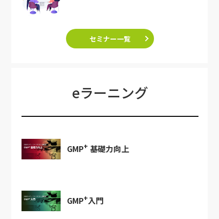
セミナー一覧
eラーニング
+
GMP
基礎力向上
+
GMP
入門