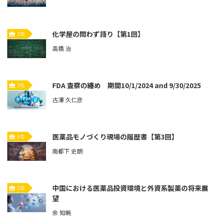
化学屋の問わず語り【第1回】
2位
高橋 治
FDA 査察の纏め 期間10/1/2024 and 9/30/2025
3位
古澤 久仁彦
医薬品モノづくり現場の履歴書【第3回】
4位
南都下 史朗
中国における医薬品投資環境と外資系製薬の将来展
5位
望
余 知暁