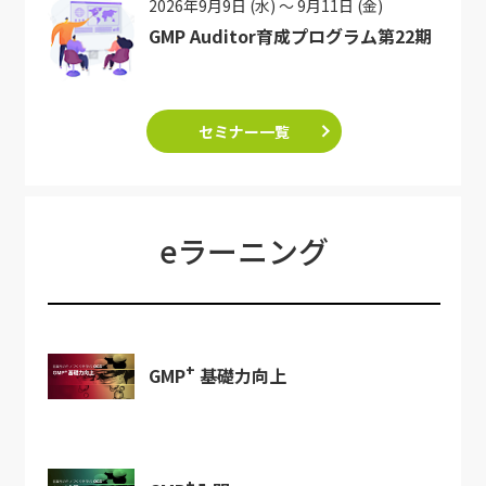
2026年9月9日 (水) ～ 9月11日 (金)
GMP Auditor育成プログラム第22期
セミナー一覧
eラーニング
+
GMP
基礎力向上
+