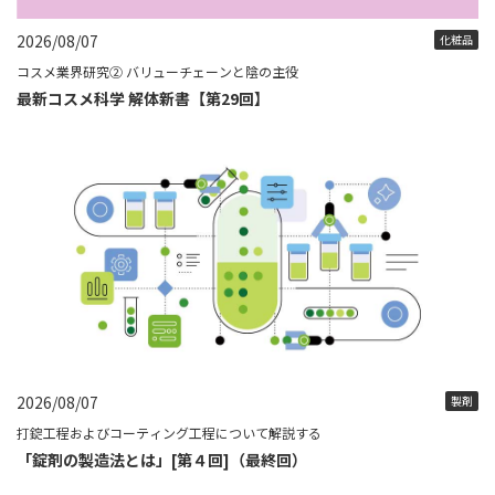
2026/08/07
化粧品
コスメ業界研究② バリューチェーンと陰の主役
最新コスメ科学 解体新書【第29回】
2026/08/07
製剤
打錠工程およびコーティング工程について解説する
「錠剤の製造法とは」[第４回]（最終回）