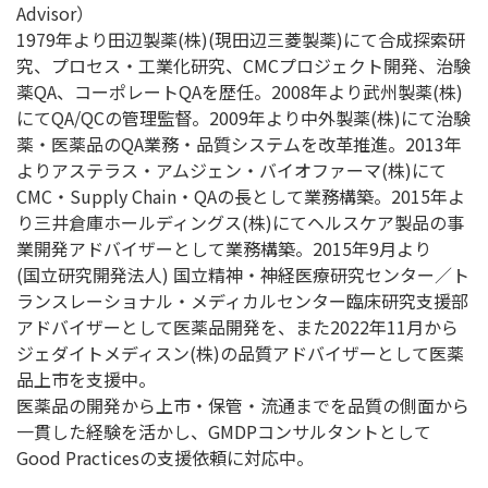
Advisor）
1979年より田辺製薬(株)(現田辺三菱製薬)にて合成探索研
究、プロセス・工業化研究、CMCプロジェクト開発、治験
薬QA、コーポレートQAを歴任。2008年より武州製薬(株)
にてQA/QCの管理監督。2009年より中外製薬(株)にて治験
薬・医薬品のQA業務・品質システムを改革推進。2013年
よりアステラス・アムジェン・バイオファーマ(株)にて
CMC・Supply Chain・QAの長として業務構築。2015年よ
り三井倉庫ホールディングス(株)にてヘルスケア製品の事
業開発アドバイザーとして業務構築。2015年9月より
(国立研究開発法人) 国立精神・神経医療研究センター／ト
ランスレーショナル・メディカルセンター臨床研究支援部
アドバイザーとして医薬品開発を、また2022年11月から
ジェダイトメディスン(株)の品質アドバイザーとして医薬
品上市を支援中。
医薬品の開発から上市・保管・流通までを品質の側面から
一貫した経験を活かし、GMDPコンサルタントとして
Good Practicesの支援依頼に対応中。