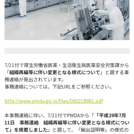
7/11付で厚生労働省医薬・生活衛生局医薬安全対策課から
「
組
織再編等に伴い変更となる様式について
」
と題する事
務連絡が発出されています。
事務連絡については、下記URLをご参照ください。
http://www.pmda.go.jp/files/
000218981.pdf
本事務連絡に伴い、7/11付でPMDAから「
「平成
29
年
7
月
11
日 事務連絡 組織再編等に伴い変更となる様式につい
て」を掲載しました
」
と題して、「輸出証明等」の様式の