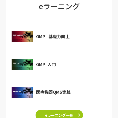
eラーニング
+
GMP
基礎力向上
+
GMP
入門
医療機器QMS実践
eラーニング一覧