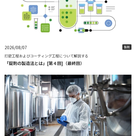
2026/08/07
製剤
打錠工程およびコーティング工程について解説する
「錠剤の製造法とは」[第４回]（最終回）