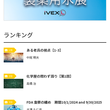
ランキング
ある老兵の視点【1-3】
1位
中尾 明夫
化学屋の問わず語り【第1回】
2位
高橋 治
FDA 査察の纏め 期間10/1/2024 and 9/30/2025
3位
古澤 久仁彦