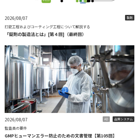
2026/08/07
製剤
打錠工程およびコーティング工程について解説する
「錠剤の製造法とは」[第４回]（最終回）
2026/08/07
AD
品質システム
監査員の要件
GMPヒューマンエラー防止のための文書管理【第105回】