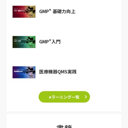
+
GMP
基礎力向上
+
GMP
入門
医療機器QMS実践
eラーニング一覧