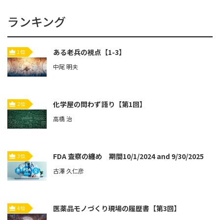
ランキング
ある老兵の視点【1-3】
1位
中尾 明夫
化学屋の問わず語り【第1回】
2位
高橋 治
FDA 査察の纏め 期間10/1/2024 and 9/30/2025
3位
古澤 久仁彦
医薬品モノづくり現場の履歴書【第3回】
4位